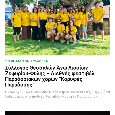
ΤΟ ΒΗΜΑ ΤΩΝ ΣΥΛΛΟΓΩΝ
Σύλλογος Θεσσαλών Άνω Λιοσίων-
Ζεφυρίου-Φυλής – Διεθνές φεστιβάλ
Παραδοσιακών χορών “Κορυφές
Παράδοσης”
Ο Σύλλογός των Θεσσαλών Φυλής «Ρήγας Φεραίος» είχε τη χαρά να
λάβει μέρος στο Διεθνές Φεστιβάλ «Κορυφές Παράδοσης»...