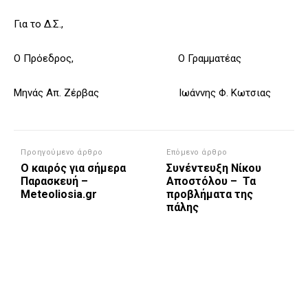
Για το Δ.Σ.,
Ο Πρόεδρος, Ο Γραμματέας
Μηνάς Απ. Ζέρβας Ιωάννης Φ. Κωτσιας
Προηγούμενο άρθρο
Επόμενο άρθρο
Ο καιρός για σήμερα
Συνέντευξη Νίκου
Παρασκευή –
Aποστόλου – Τα
Meteoliosia.gr
προβλήματα της
πάλης