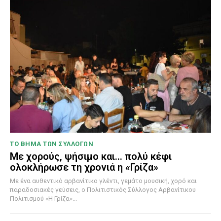
ΤΟ ΒΗΜΑ ΤΩΝ ΣΥΛΛΟΓΩΝ
Με χορούς, ψήσιμο και… πολύ κέφι
ολοκλήρωσε τη χρονιά η «Γρίζα»
Με ένα αυθεντικό αρβανίτικο γλέντι, γεμάτο μουσική, χορό και
παραδοσιακές γεύσεις, ο Πολιτιστικός Σύλλογος Αρβανίτικου
Πολιτισμού «Η Γρίζα»...