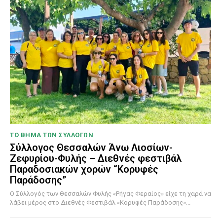
ΤΟ ΒΗΜΑ ΤΩΝ ΣΥΛΛΟΓΩΝ
Σύλλογος Θεσσαλών Άνω Λιοσίων-
Ζεφυρίου-Φυλής – Διεθνές φεστιβάλ
Παραδοσιακών χορών “Κορυφές
Παράδοσης”
Ο Σύλλογός των Θεσσαλών Φυλής «Ρήγας Φεραίος» είχε τη χαρά να
λάβει μέρος στο Διεθνές Φεστιβάλ «Κορυφές Παράδοσης»...