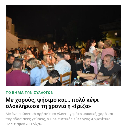
ΤΟ ΒΗΜΑ ΤΩΝ ΣΥΛΛΟΓΩΝ
Με χορούς, ψήσιμο και… πολύ κέφι
ολοκλήρωσε τη χρονιά η «Γρίζα»
Με ένα αυθεντικό αρβανίτικο γλέντι, γεμάτο μουσική, χορό και
παραδοσιακές γεύσεις, ο Πολιτιστικός Σύλλογος Αρβανίτικου
Πολιτισμού «Η Γρίζα»...