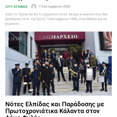
7 Σεπτεμβρίου 2025
CITY STORIES
Όσοι το ‘ζησαν δε θα το ξεχάσουν ποτέ. Ακόμα κι εκείνοι που δεν
βρέθηκαν τότε, την Τρίτη 7 Σεπτεμβρίου 1999, στην Αθήνα για να
βιώσουν...
Νότες Ελπίδας και Παράδοσης με
Πρωτοχρονιάτικα Κάλαντα στον