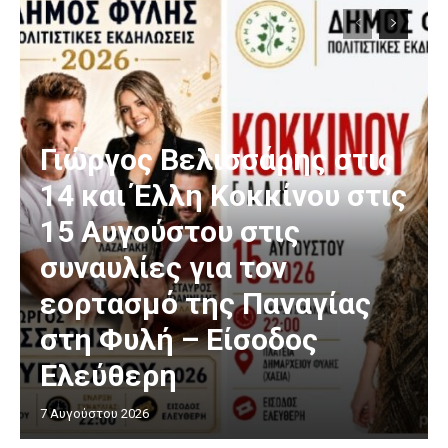
Γιώργος Βελισσάρης στις
14 και Έλλη Κοκκίνου στις
15 Αυγούστου στις
συναυλίες για τον
εορτασμό της Παναγίας
στη Φυλή – Είσοδος
Ελεύθερη
7 Αυγούστου 2026