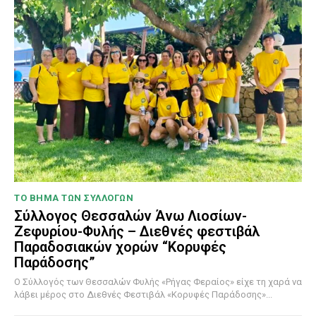
ΤΟ ΒΗΜΑ ΤΩΝ ΣΥΛΛΟΓΩΝ
Σύλλογος Θεσσαλών Άνω Λιοσίων-
Ζεφυρίου-Φυλής – Διεθνές φεστιβάλ
Παραδοσιακών χορών “Κορυφές
Παράδοσης”
Ο Σύλλογός των Θεσσαλών Φυλής «Ρήγας Φεραίος» είχε τη χαρά να
λάβει μέρος στο Διεθνές Φεστιβάλ «Κορυφές Παράδοσης»...