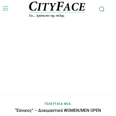
ΤΕΛΕΥΤΑΙΑ ΝΕΑ:
“Εύνικος” – Δοκιμαστικά WOMEN/MEN OPEN
EKTAKTO – Νεκρός εντοπίστηκε 72χρονος σε
αυτοκίνητο στα Άνω Λιόσια
TRYOUTS 2026