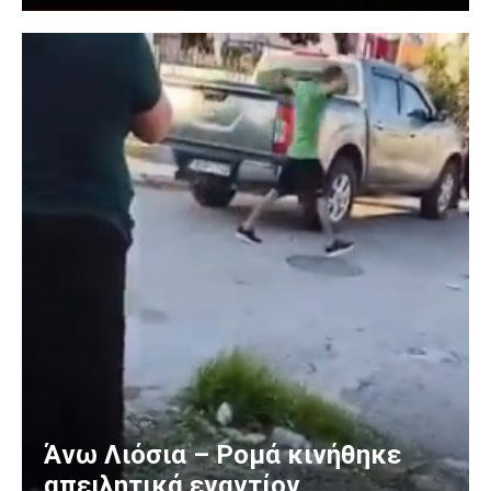
Άνω Λιόσια – Ρομά κινήθηκε
απειλητικά εναντίον