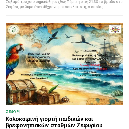
Σοβαρό τροχαίο σημειώθηκε χθες Πέμπτη στις 21:30 το βράδυ στο
Ζεφύρι, με θύμα έναν 45χρονο μοτοσικλετιστή, ο οποίος...
ΖΕΦΥΡΙ
Καλοκαιρινή γιορτή παιδικών και
βρεφονηπιακών σταθμών Ζεφυρίου