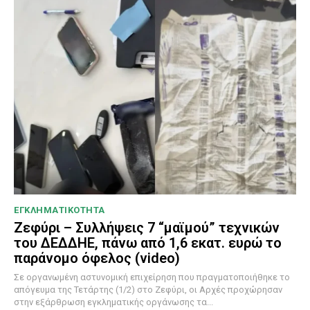
ΕΓΚΛΗΜΑΤΙΚΟΤΗΤΑ
Ζεφύρι – Συλλήψεις 7 “μαϊμού” τεχνικών
του ΔΕΔΔΗΕ, πάνω από 1,6 εκατ. ευρώ το
παράνομο όφελος (video)
Σε οργανωμένη αστυνομική επιχείρηση που πραγματοποιήθηκε το
απόγευμα της Τετάρτης (1/2) στο Ζεφύρι, οι Αρχές προχώρησαν
στην εξάρθρωση εγκληματικής οργάνωσης τα...