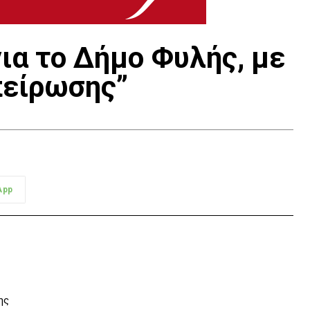
ια το Δήμο Φυλής, με
πείρωσης”
App
ης