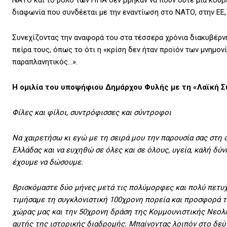
ΝΑΤΟ και το ρόλο των ΗΠΑ δεν βρήκαν να πουν ούτε μία κουβέ
διαφωνία που συνδέεται με την εναντίωση στο ΝΑΤΟ, στην ΕΕ,
Συνεχίζοντας την αναφορά του στα τέσσερα χρόνια διακυβέρν
πείρα τους, όπως το ότι η «κρίση δεν ήταν προϊόν των μνημον
παραπλανητικός…».
Η ομιλία του υποψήφιου Δημάρχου Φυλής
με τη «Λαϊκή 
Φίλες και φίλοι, συντρόφισσες και σύντροφοι
Nα χαιρετήσω κι εγώ με τη σειρά μου την παρουσία σας στη
Ελλάδας και να ευχηθώ σε όλες και σε όλους, υγεία, καλή δύ
έχουμε να δώσουμε.
Βρισκόμαστε δύο μήνες μετά τις πολύμορφες και πολύ πετυχ
τιμήσαμε τη συγκλονιστική 100χρονη πορεία και προσφορά 
χώρας μας και την 50χρονη δράση της Κομμουνιστικής Νεολα
αυτής της ιστορικής διαδρομής. Μπαίνοντας λοιπόν στο δεύ