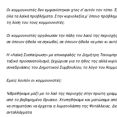
Οι κομμουνιστές δεν εμφανίστηκαν χτες σ’ αυτόν τον τόπο.
όλα τα λαϊκά προβλήματα. Στην κυριολεξία μ’ όποιο πρόβλημ
τη λύση του τους κομμουνιστές.
Οι κομμουνιστές οργάνωσαν την πάλη του λαού της περιοχής,
σε όποιον ήθελε να σηκωθεί, σε όποιον ήθελε να μπει κι αυτ
Η «Λαϊκή Συσπείρωση» με επικεφαλής το Δημήτρη Τσιουμπρή, 
ταξικό προσανατολισμό, ξεχώρισε για το ήθος της αλλά κυρί
συνεδριάσεις του Δημοτικού Συμβουλίου, το λόγο του Κομμ
Εμείς λοιπόν οι κομμουνιστές:
¾Βρεθήκαμε μαζί με το λαό της περιοχής στην πρώτη γραμμ
από το βεβαρημένο Θριάσιο. Χτυπηθήκαμε και ματώσαμε από 
να σταματήσει να έρχεται η λυματολάσπη της Ψυτάλλειας. Δε
ανταλλάγματα.