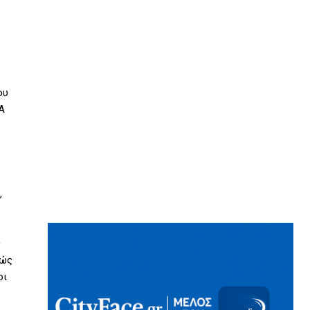
ου
Α
,
ς
ιώς
οι