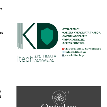
α
ρι
α
ά