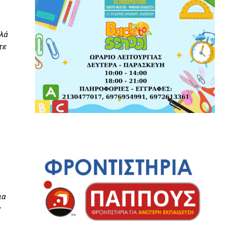
λά
τε
ια