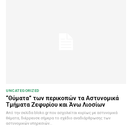
UNCATEGORIZED
“Θύματα” των περικοπών τα Αστυνομικά
Τμήματα Ζεφυρίου και Άνω Λιοσίων
Από την σελίδα bloko.gr που ασχολείται κυρίως με αστυνομικά
θέματα, διέρρευσε σήμερα το σχέδιο αναδιάρθρωσης των
αστυνομικών υπηρεσιών...