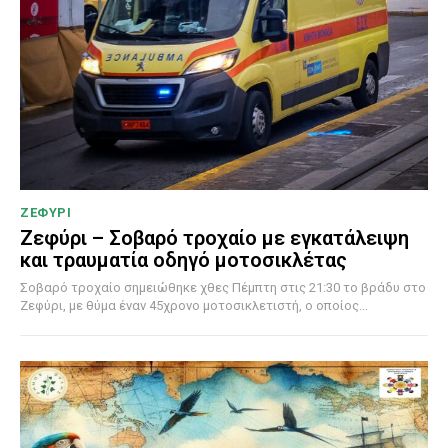
ΖΕΦΥΡΙ
Ζεφύρι – Σοβαρό τροχαίο με εγκατάλειψη
και τραυματία οδηγό μοτοσικλέτας
Σοβαρό τροχαίο σημειώθηκε χθες Πέμπτη στις 21:30 το βράδυ στο
Ζεφύρι, με θύμα έναν 45χρονο μοτοσικλετιστή, ο οποίος...