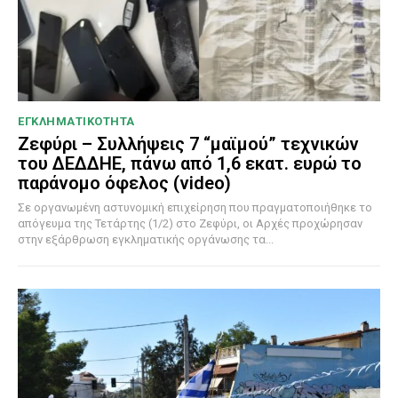
ΕΓΚΛΗΜΑΤΙΚΟΤΗΤΑ
Ζεφύρι – Συλλήψεις 7 “μαϊμού” τεχνικών
του ΔΕΔΔΗΕ, πάνω από 1,6 εκατ. ευρώ το
παράνομο όφελος (video)
Σε οργανωμένη αστυνομική επιχείρηση που πραγματοποιήθηκε το
απόγευμα της Τετάρτης (1/2) στο Ζεφύρι, οι Αρχές προχώρησαν
στην εξάρθρωση εγκληματικής οργάνωσης τα...