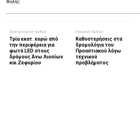
Φυλής
Προηγούμενο άρθρο
Επόμενο άρθρο
Τρία εκατ. ευρώ από
Καθυστερήσεις στα
την περιφέρεια για
δρομολόγια του
φωτά LED στους
Προαστιακού λόγω
δρόμους Άνω Λιοσίων
τεχνικού
και Ζεφυρίου
προβλήματος