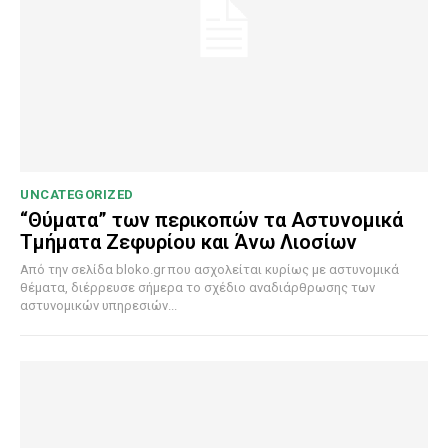
UNCATEGORIZED
“Θύματα” των περικοπών τα Αστυνομικά
Τμήματα Ζεφυρίου και Άνω Λιοσίων
Από την σελίδα bloko.gr που ασχολείται κυρίως με αστυνομικά
θέματα, διέρρευσε σήμερα το σχέδιο αναδιάρθρωσης των
αστυνομικών υπηρεσιών...