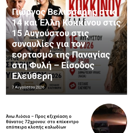
Γιώργος Βελισσάρης στις
14 και Έλλη Κοκκίνου στις
15 Αυγούστου στις
συναυλίες για τον
εορτασμό της Παναγίας
στη Φυλή – Είσοδος
Ελεύθερη
7 Αυγούστου 2026
Άνω Λιόσια – Προς εξιχνίαση ο
θάνατος 72χρονου: στο επίκεντρο
απόπειρα κλοπής καλωδίων