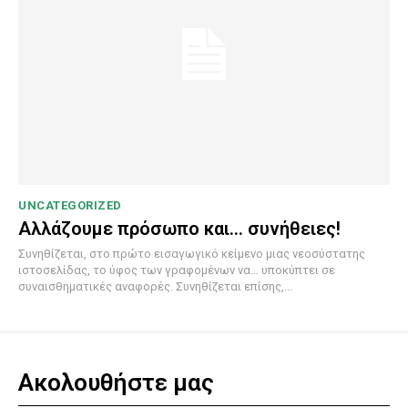
UNCATEGORIZED
Αλλάζουμε πρόσωπο και… συνήθειες!
Συνηθίζεται, στο πρώτο εισαγωγικό κείμενο μιας νεοσύστατης
ιστοσελίδας, το ύφος των γραφομένων να… υποκύπτει σε
συναισθηματικές αναφορές. Συνηθίζεται επίσης,...
Ακολουθήστε μας