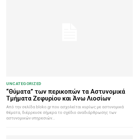
UNCATEGORIZED
“Θύματα” των περικοπών τα Αστυνομικά
Τμήματα Ζεφυρίου και Άνω Λιοσίων
Από την σελίδα bloko.gr που ασχολείται κυρίως με αστυνομικά
θέματα, διέρρευσε σήμερα το σχέδιο αναδιάρθρωσης των
αστυνομικών υπηρεσιών...