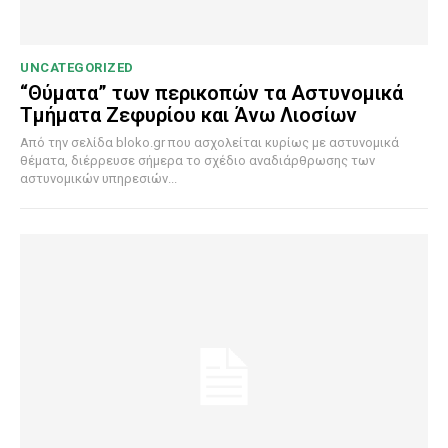
UNCATEGORIZED
“Θύματα” των περικοπών τα Αστυνομικά
Τμήματα Ζεφυρίου και Άνω Λιοσίων
Από την σελίδα bloko.gr που ασχολείται κυρίως με αστυνομικά
θέματα, διέρρευσε σήμερα το σχέδιο αναδιάρθρωσης των
αστυνομικών υπηρεσιών...