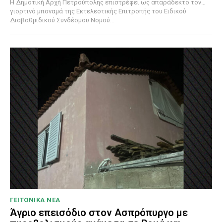
Η Δημοτική Αρχή Πετρούπολης επιστρέφει ως απαράδεκτο τον…
γιορτινό μποναμά της Εκτελεστικής Επιτροπής του Ειδικού
Διαβαθμιδικού Συνδέσμου Νομού...
ΓΕΙΤΟΝΙΚΑ ΝΕΑ
Άγριο επεισόδιο στον Ασπρόπυργο με