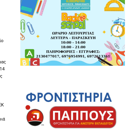
ίο
ιας
014
ας
ΕΚ
ριά