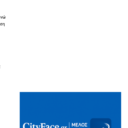
ενώ
ηση
ς