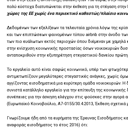
πολύ εύστοχα διατυπώνεται στην έκθεση για τη στέγαση στην Ε
χώρες της ΕΕ χωρίς ένα περιεκτικό καθεστώς/πλαίσιο κοινω
Δεδομένων των εξελίξεων τα τελευταία χρόνια λόγω της κρί
και των επιπτώσεων φαινομένων τύπου airbnb στην άνοδο των 
των πιο ευάλωτων εκτός περιοχών όπου διέμεναν με χαμηλά ε
στην ενίσχυση κοινωνικής προστασίας όσων νοικοκυριών δυσκ
ανταποκριθούν στην εξυπηρέτηση στεγαστικού δανείου πρώτης
Το εργαλείο αυτό είναι σαφώς κοινωνικό, υπέρ των φτωχότε
αντιμετωπίζουν μεγαλύτερες στεγαστικές ανάγκες, χωρίς όμω
αγγίζοντας εισοδηματικά μια ευρύτερη ομάδα νοικοκυριών. Η
συνιστά κατάλληλο εργαλείο για την επίτευξη της κοινωνικής 
συνέπειες για την άσκηση ελέγχου στις φούσκες στην αγορά 
(Ευρωπαϊκό Κοινοβούλιο, Α7-0155/30.4.2013, Έκθεση σχετικά 
Γνωρίζουμε ήδη από τα ευρήματα της Έρευνας Εισοδήματος κ
αναφοράς εισοδήματος το έτος 2016) ότι: