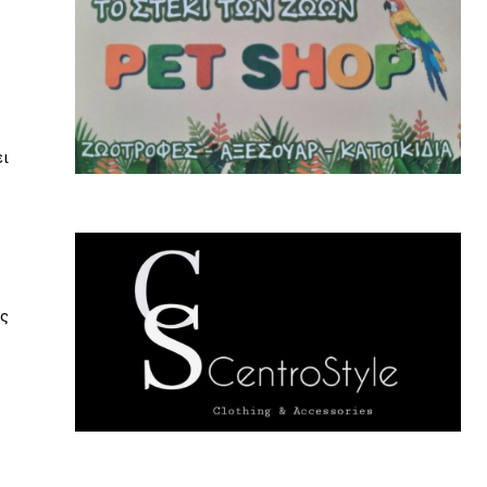
ει
ης