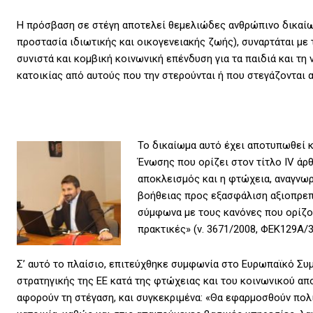
Η πρόσβαση σε στέγη αποτελεί θεμελιώδες ανθρώπινο δικαίωμ
προστασία ιδιωτικής και οικογενειακής ζωής), συναρτάται με
συνιστά και κομβική κοινωνική επένδυση για τα παιδιά και τη 
κατοικίας από αυτούς που την στερούνται ή που στεγάζονται 
Το δικαίωμα αυτό έχει αποτυπωθεί 
Ένωσης που ορίζει στον τίτλο IV άρ
αποκλεισμός και η φτώχεια, αναγνωρ
βοήθειας προς εξασφάλιση αξιοπρεπ
σύμφωνα με τους κανόνες που ορίζον
πρακτικές» (ν. 3671/2008, ΦΕΚ129Α/3.
Σ’ αυτό το πλαίσιο, επιτεύχθηκε συμφωνία στο Ευρωπαϊκό Συμ
στρατηγικής της ΕΕ κατά της φτώχειας και του κοινωνικού α
αφορούν τη στέγαση, και συγκεκριμένα: «Θα εφαρμοσθούν πολι