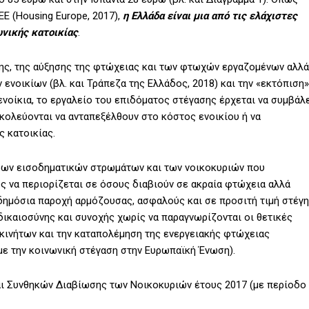
Ε (Housing Europe, 2017),
η Ελλάδα είναι μια από τις ελάχιστες
νικής κατοικίας
.
σης, της αύξησης της φτώχειας και των φτωχών εργαζομένων αλλά
ενοικίων (βλ. και Τράπεζα της Ελλάδος, 2018) και την «εκτόπιση»
νοίκια, το εργαλείο του επιδόματος στέγασης έρχεται να συμβάλ
ολεύονται να ανταπεξέλθουν στο κόστος ενοικίου ή να
 κατοικίας.
ρων εισοδηματικών στρωμάτων και των νοικοκυριών που
ς να περιορίζεται σε όσους διαβιούν σε ακραία φτώχεια αλλά
 δημόσια παροχή αρμόζουσας, ασφαλούς και σε προσιτή τιμή στέγ
δικαιοσύνης και συνοχής χωρίς να παραγνωρίζονται οι θετικές
ακινήτων και την καταπολέμηση της ενεργειακής φτώχειας
με την κοινωνική στέγαση στην Ευρωπαϊκή Ένωση).
αι Συνθηκών Διαβίωσης των Νοικοκυριών έτους 2017 (με περίοδο