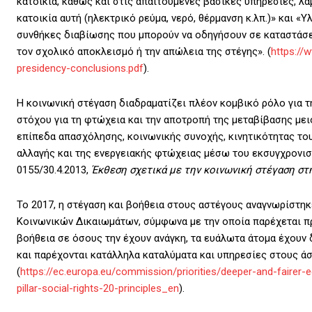
κατοικία, καθώς και στις απαιτούμενες βασικές υπηρεσίες, λ
κατοικία αυτή (ηλεκτρικό ρεύμα, νερό, θέρμανση κ.λπ.)» και 
συνθήκες διαβίωσης που μπορούν να οδηγήσουν σε καταστάσε
τον σχολικό αποκλεισμό ή την απώλεια της στέγης». (
https://
presidency-conclusions.pdf
).
Η κοινωνική στέγαση διαδραματίζει πλέον κομβικό ρόλο για τ
στόχου για τη φτώχεια και την αποτροπή της μεταβίβασης με
επίπεδα απασχόλησης, κοινωνικής συνοχής, κινητικότητας το
αλλαγής και της ενεργειακής φτώχειας μέσω του εκσυγχρονι
0155/30.4.2013,
Έκθεση σχετικά με την κοινωνική στέγαση σ
Το 2017, η στέγαση και βοήθεια στους αστέγους αναγνωρίστη
Κοινωνικών Δικαιωμάτων, σύμφωνα με την οποία παρέχεται πρ
βοήθεια σε όσους την έχουν ανάγκη, τα ευάλωτα άτομα έχουν 
και παρέχονται κατάλληλα καταλύματα και υπηρεσίες στους άσ
(
https://ec.europa.eu/commission/priorities/deeper-and-fairer
pillar-social-rights-20-principles_en
).