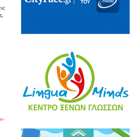
τις
ς,
an-