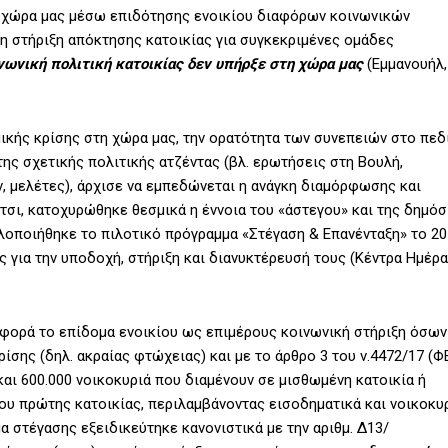
η χώρα μας μέσω επιδότησης ενοικίου διαφόρων κοινωνικών
η στήριξη απόκτησης κατοικίας για συγκεκριμένες ομάδες
ωνική πολιτική κατοικίας δεν υπήρξε στη χώρα μας
(Εμμανουήλ,
ικής κρίσης στη χώρα μας, την ορατότητα των συνεπειών στο πεδ
της σχετικής πολιτικής ατζέντας (βλ. ερωτήσεις στη Βουλή,
 μελέτες), άρχισε να εμπεδώνεται η ανάγκη διαμόρφωσης και
Έτσι, κατοχυρώθηκε θεσμικά η έννοια του «άστεγου» και της δημόσ
 υλοποιήθηκε το πιλοτικό πρόγραμμα «Στέγαση & Επανένταξη» το 2
για την υποδοχή, στήριξη και διανυκτέρευσή τους (Κέντρα Ημέρ
η φορά το επίδομα ενοικίου ως επιμέρους κοινωνική στήριξη όσων
ίσης (δηλ. ακραίας φτώχειας) και με το άρθρο 3 του ν.4472/17 (Φ
και 600.000 νοικοκυριά που διαμένουν σε μισθωμένη κατοικία ή
ου πρώτης κατοικίας, περιλαμβάνοντας εισοδηματικά και νοικοκυ
α στέγασης εξειδικεύτηκε κανονιστικά με την αριθμ. Δ13/