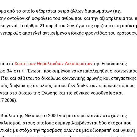
α από το οποίο εξαρτάται σειρά άλλων δικαιωμάτων (πχ.,
 την οντολογική ασφάλεια του ανθρώπου και την αξιοπρέπειά του 
νέα γενιά. Το άρθρο 21 παρ.4 του Συντάγματος ορίζει ότι «η απόκτ
ανεπαρκώς αποτελεί αντικείμενο ειδικής φροντίδας του κράτους».
και στο
Χάρτη των Θεμελιωδών Δικαιωμάτων
της Ευρωπαϊκής
θρο 34, ότι «Η Ένωση, προκειμένου να καταπολεμηθεί ο κοινωνικό
ίζει και σέβεται το δικαίωμα κοινωνικής αρωγής και στεγαστικής
ούς διαβίωσης σε όλους όσους δεν διαθέτουν επαρκείς πόρους,
ται στο δίκαιο της Ένωσης και τις εθνικές νομοθεσίες και
7.2008).
βούλιο της Νίκαιας το 2000 για μια σειρά κοινών στόχων της
ποκλεισμού, στους οποίους συμπεριλαμβάνονται δύο στόχοι που
τικές με στόχο την πρόσβαση όλων σε μια αξιοπρεπή και υγιεινή