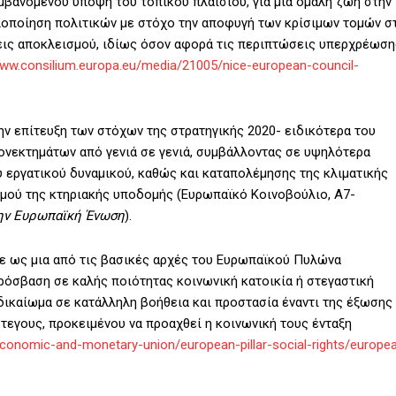
αμβανομένου υπόψη του τοπικού πλαισίου, για μια ομαλή ζωή στην
«Υλοποίηση πολιτικών με στόχο την αποφυγή των κρίσιμων τομών σ
ις αποκλεισμού, ιδίως όσον αφορά τις περιπτώσεις υπερχρέωση
www.consilium.europa.eu/media/21005/nice-european-council-
ην επίτευξη των στόχων της στρατηγικής 2020- ειδικότερα του
ιονεκτημάτων από γενιά σε γενιά, συμβάλλοντας σε υψηλότερα
υ εργατικού δυναμικού, καθώς και καταπολέμησης της κλιματικής
σμού της κτηριακής υποδομής (Ευρωπαϊκό Κοινοβούλιο, Α7-
την Ευρωπαϊκή Ένωση
).
κε ως μια από τις βασικές αρχές του Ευρωπαϊκού Πυλώνα
όσβαση σε καλής ποιότητας κοινωνική κατοικία ή στεγαστική
δικαίωμα σε κατάλληλη βοήθεια και προστασία έναντι της έξωσης
τεγους, προκειμένου να προαχθεί η κοινωνική τους ένταξη
-economic-and-monetary-union/european-pillar-social-rights/europe