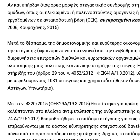
Αν και υπήρξαν διάφορες μορφές στεγαστικής συνδρομής στ
ομάδων, όπως οι ηλικιωμένοι ή παλιννοστούντες ομογενείς ή 
εργαζομένων σε ανταποδοτική βάση (ΟΕΚ),
συγκροτημένη κοιν
2006, Κουραχάνης, 2015).
Μετά το ξέσπασμα της δημοσιονομικής και ευρύτερης οικονομ
της στέγασης («φαινόμενο νέο-άστεγων») και την αναβάθμιση 
διερευνήσεις επιτροπών διεθνών και ευρωπαϊκών οργανισμών,
υλοποίησης μιας πολιτικής κοινωνικής στήριξης της στέγης. 
στήριξής του (άρθρο 29 του ν. 4052/2012 –ΦΕΚ41Α/1.3.2012),
με ωφελούμενους 1031 άστεγους και χρηματοδοτήθηκαν δομές 
Αστέγων, Υπνωτήρια).
Με το ν. 4320/2015 (ΦΕΚ29Α/19.3.2015) θεσπίστηκε για πρώτ
καλύπτονταν στο πλαίσιο αντιμετώπισης της ανθρωπιστικής κρ
74 Α/19.5.2017) θεσμοθετήθηκε το επίδομα στέγασης για έως 
επιβαρύνονται με το κόστος εξυπηρέτησης στεγαστικού δανεί
πάνω από το όριο εισοδηματικής φτώχειας. Αρχικά, το επίδομ