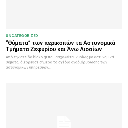
UNCATEGORIZED
“Θύματα” των περικοπών τα Αστυνομικά
Τμήματα Ζεφυρίου και Άνω Λιοσίων
Από την σελίδα bloko.gr που ασχολείται κυρίως με αστυνομικά
θέματα, διέρρευσε σήμερα το σχέδιο αναδιάρθρωσης των
αστυνομικών υπηρεσιών...