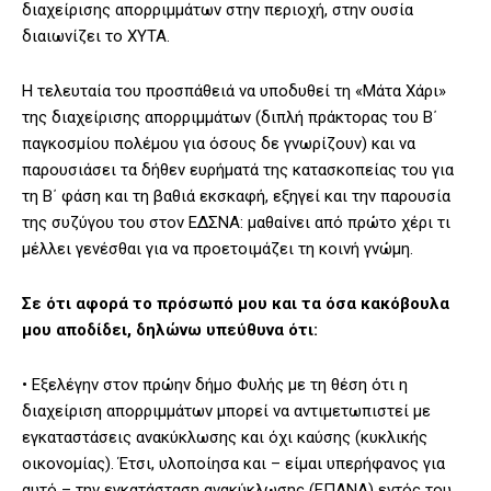
διαχείρισης απορριμμάτων στην περιοχή, στην ουσία
διαιωνίζει το ΧΥΤΑ.
Η τελευταία του προσπάθειά να υποδυθεί τη «Μάτα Χάρι»
της διαχείρισης απορριμμάτων (διπλή πράκτορας του Β΄
παγκοσμίου πολέμου για όσους δε γνωρίζουν) και να
παρουσιάσει τα δήθεν ευρήματά της κατασκοπείας του για
τη Β΄ φάση και τη βαθιά εκσκαφή, εξηγεί και την παρουσία
της συζύγου του στον ΕΔΣΝΑ: μαθαίνει από πρώτο χέρι τι
μέλλει γενέσθαι για να προετοιμάζει τη κοινή γνώμη.
Σε ότι αφορά το πρόσωπό μου και τα όσα κακόβουλα
μου αποδίδει, δηλώνω υπεύθυνα ότι:
• Εξελέγην στον πρώην δήμο Φυλής με τη θέση ότι η
διαχείριση απορριμμάτων μπορεί να αντιμετωπιστεί με
εγκαταστάσεις ανακύκλωσης και όχι καύσης (κυκλικής
οικονομίας). Έτσι, υλοποίησα και – είμαι υπερήφανος για
αυτό – την εγκατάσταση ανακύκλωσης (ΕΠΑΝΑ) εντός του