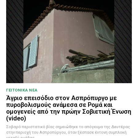
ΓΕΙΤΟΝΙΚΑ ΝΕΑ
Άγριο επεισόδιο στον Ασπρόπυργο με
πυροβολισμούς ανάμεσα σε Ρομά και
ομογενείς από την πρώην Σοβιετική Ένωση
(video)
Σοβαρό περιστατικό βίας σημειώθηκε το απόγευμα της Δευτέρας
στην περιοχή του Ασπροπύργου, όταν ξέσπασε έντονη συμπλοκή
μεταξύ ομάδας...