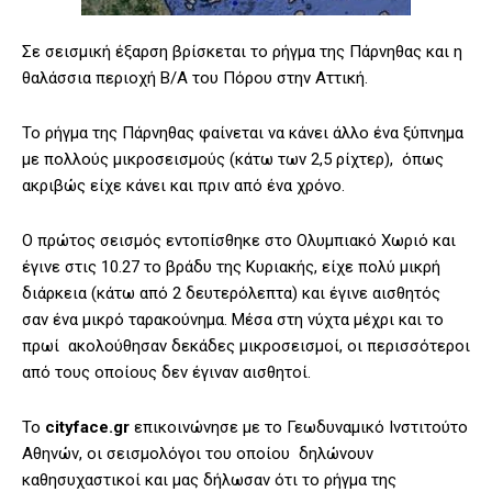
Σε σεισμική έξαρση βρίσκεται το ρήγμα της Πάρνηθας και η
θαλάσσια περιοχή Β/Α του Πόρου στην Αττική.
Το ρήγμα της Πάρνηθας φαίνεται να κάνει άλλο ένα ξύπνημα
με πολλούς μικροσεισμούς (κάτω των 2,5 ρίχτερ), όπως
ακριβώς είχε κάνει και πριν από ένα χρόνο.
Ο πρώτος σεισμός εντοπίσθηκε στο Ολυμπιακό Χωριό και
έγινε στις 10.27 το βράδυ της Κυριακής, είχε πολύ μικρή
διάρκεια (κάτω από 2 δευτερόλεπτα) και έγινε αισθητός
σαν ένα μικρό ταρακούνημα. Μέσα στη νύχτα μέχρι και το
πρωί ακολούθησαν δεκάδες μικροσεισμοί, οι περισσότεροι
από τους οποίους δεν έγιναν αισθητοί.
Το
cityface.gr
επικοινώνησε με το Γεωδυναμικό Ινστιτούτο
Αθηνών, οι σεισμολόγοι του οποίου δηλώνουν
καθησυχαστικοί και μας δήλωσαν ότι το ρήγμα της