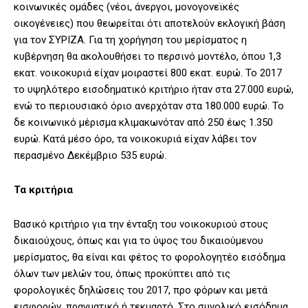
κοινωνικές ομάδες (νέοι, άνεργοι, μονογονεϊκές
οικογένειες) που θεωρείται ότι αποτελούν εκλογική βάση
για τον ΣΥΡΙΖΑ. Για τη χορήγηση του μερίσματος η
κυβέρνηση θα ακολουθήσει το περσινό μοντέλο, όπου 1,3
εκατ. νοικοκυριά είχαν μοιραστεί 800 εκατ. ευρώ. Το 2017
το υψηλότερο εισοδηματικό κριτήριο ήταν στα 27.000 ευρώ,
ενώ το περιουσιακό όριο ανερχόταν στα 180.000 ευρώ. Το
δε κοινωνικό μέρισμα κλιμακωνόταν από 250 έως 1.350
ευρώ. Κατά μέσο όρο, τα νοικοκυριά είχαν λάβει τον
περασμένο Δεκέμβριο 535 ευρώ.
Τα κριτήρια
Βασικό κριτήριο για την ένταξη του νοικοκυριού στους
δικαιούχους, όπως και για το ύψος του δικαιούμενου
μερίσματος, θα είναι και φέτος το φορολογητέο εισόδημα
όλων των μελών του, όπως προκύπτει από τις
φορολογικές δηλώσεις του 2017, προ φόρων και μετά
εισφορών, πραγματικό ή τεκμαρτό. Στο συνολικό εισόδημα