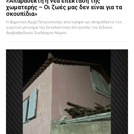
«Απαράδεκτη η νέα επέκταση της
χωματερής – Οι ζωές μας δεν είναι για τα
σκουπίδια»
Η Δημοτική Αρχή Πετρούπολης επιστρέφει ως απαράδεκτο τον…
γιορτινό μποναμά της Εκτελεστικής Επιτροπής του Ειδικού
Διαβαθμιδικού Συνδέσμου Νομού...