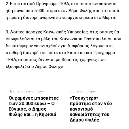
2. Επισιτιστικό Πρόγραμμα ΤΕΒΑ, στο οποίο εντάσσονται
ήδη πάνω από 5.000 άτομα στον Δήμο Φυλής και στο οποίο
η πρώτη διανομή αναμένεται να αρχίσει μέσα στο Μάρτιο
3. Λοιπές παροχές Κοινωνικής Υπηρεσίας, στις οποίες θα
επωφελούνται τα μέλη του Κοινωνικού Παντοπωλείου που
δε κατάφεραν να ενταχθούν για διαφόρους λόγους στη
σταθερή διανομή του, ούτε στο Επισιτιστικό Πρόγραμμα
ΤΕΒΑ, οι οποίες δίνονται με βάση τις χορηγίες που
εξασφαλίζει ο Δήμος Φυλής».
Προηγούμενο άρθρο
Επόμενο άρθρο
Οι χαμένες μπασκέτες
«Τσουχτερά»
των 30.000 ευρώ – Ο
πρόστιμα στον νέο
Εύνικος, ο Δήμος
κανονισμό
Φυλής και… η Κηφισιά
καθαριότητας του
Δήμου Φυλής