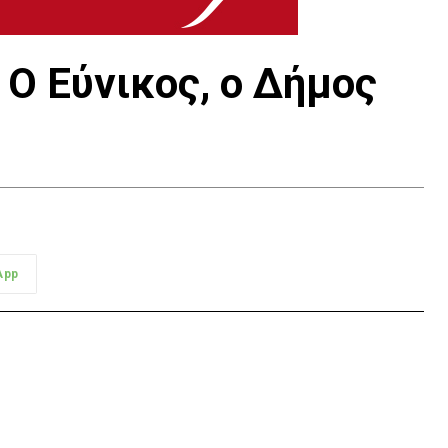
Ο Εύνικος, ο Δήμος
App