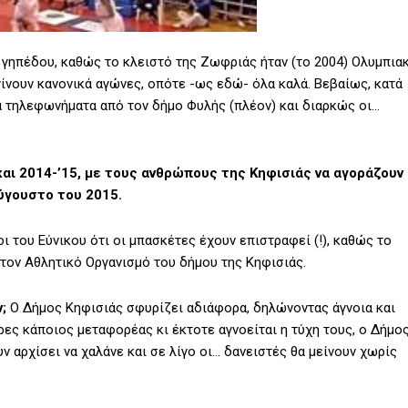
γηπέδου, καθώς το κλειστό της Ζωφριάς ήταν (το 2004) Ολυμπια
γίνουν κανονικά αγώνες, οπότε -ως εδώ- όλα καλά. Βεβαίως, κατά
οια τηλεφωνήματα από τον δήμο Φυλής (πλέον) και διαρκώς οι…
αι 2014-’15, με τους ανθρώπους της Κηφισιάς να αγοράζουν
Αύγουστο του 2015.
ι του Εύνικου ότι οι μπασκέτες έχουν επιστραφεί (!), καθώς το
 τον Αθλητικό Οργανισμό του δήμου της Κηφισιάς.
;
Ο Δήμος Κηφισιάς σφυρίζει αδιάφορα, δηλώνοντας άγνοια και
ρες κάποιος μεταφορέας κι έκτοτε αγνοείται η τύχη τους, ο Δήμο
 αρχίσει να χαλάνε και σε λίγο οι… δανειστές θα μείνουν χωρίς