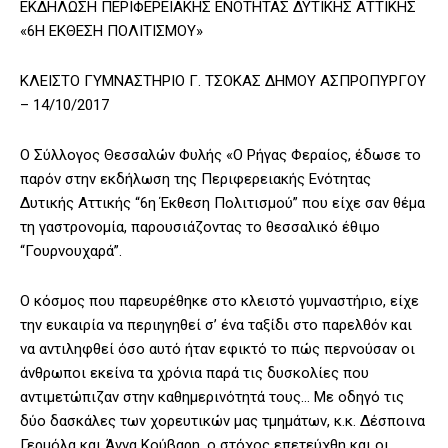
ΕΚΔΗΛΩΣΗ ΠΕΡΙΦΕΡΕΙΑΚΗΣ ΕΝΟΤΗΤΑΣ ΔΥΤΙΚΗΣ ΑΤΤΙΚΗΣ
«6Η ΕΚΘΕΣΗ ΠΟΛΙΤΙΣΜΟΥ»
ΚΛΕΙΣΤΟ ΓΥΜΝΑΣΤΗΡΙΟ Γ. ΤΣΟΚΑΣ ΔΗΜΟΥ ΑΣΠΡΟΠΥΡΓΟΥ
– 14/10/2017
Ο Σύλλογος Θεσσαλών Φυλής «Ο Ρήγας Φεραίος, έδωσε το
παρόν στην εκδήλωση της Περιφερειακής Ενότητας
Δυτικής Αττικής “6η Έκθεση Πολιτισμού” που είχε σαν θέμα
τη γαστρονομία, παρουσιάζοντας το θεσσαλικό έθιμο
“Γουρνουχαρά”.
Ο κόσμος που παρευρέθηκε στο κλειστό γυμναστήριο, είχε
την ευκαιρία να περιηγηθεί σ’ ένα ταξίδι στο παρελθόν και
να αντιληφθεί όσο αυτό ήταν εφικτό το πώς περνούσαν οι
άνθρωποι εκείνα τα χρόνια παρά τις δυσκολίες που
αντιμετώπιζαν στην καθημερινότητά τους… Με οδηγό τις
δύο δασκάλες των χορευτικών μας τμημάτων, κ.κ. Δέσποινα
Γερμόλα και Άννα Κούβαρη, ο στόχος επετεύχθη και οι