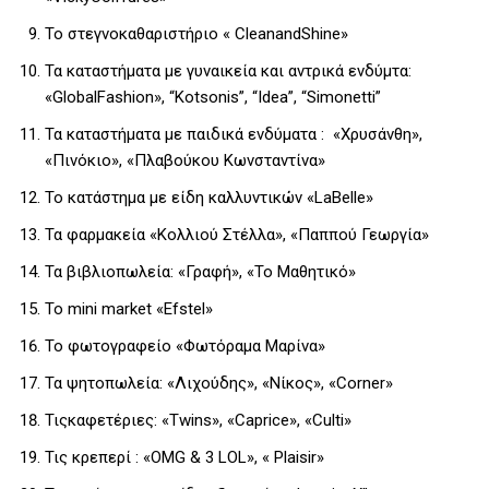
Το στεγνοκαθαριστήριο « CleanandShine»
Τα καταστήματα με γυναικεία και αντρικά ενδύμτα:
«GlobalFashion», “Kotsonis”, “Idea”, “Simonetti”
Τα καταστήματα με παιδικά ενδύματα : «Χρυσάνθη»,
«Πινόκιο», «Πλαβούκου Κωνσταντίνα»
Το κατάστημα με είδη καλλυντικών «LaBelle»
Τα φαρμακεία «Κολλιού Στέλλα», «Παππού Γεωργία»
Τα βιβλιοπωλεία: «Γραφή», «Το Μαθητικό»
Το mini market «Efstel»
Το φωτογραφείο «Φωτόραμα Μαρίνα»
Τα ψητοπωλεία: «Λιχούδης», «Νίκος», «Corner»
Τιςκαφετέριες: «Twins», «Caprice», «Culti»
Τις κρεπερί : «OMG & 3 LOL», « Plaisir»