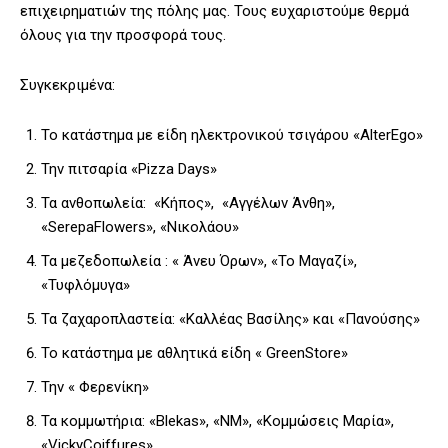
επιχειρηματιών της πόλης μας. Τους ευχαριστούμε θερμά
όλους για την προσφορά τους.
Συγκεκριμένα:
Το κατάστημα με είδη ηλεκτρονικού τσιγάρου «AlterEgo»
Την πιτσαρία «Pizza Days»
Τα ανθοπωλεία: «Κήπος», «Αγγέλων Άνθη»,
«SerepaFlowers», «Νικολάου»
Τα μεζεδοπωλεία : « Άνευ Όρων», «Το Μαγαζί»,
«Τυφλόμυγα»
Τα ζαχαροπλαστεία: «Καλλέας Βασίλης» και «Πανούσης»
Το κατάστημα με αθλητικά είδη « GreenStore»
Την « Φερενίκη»
Τα κομμωτήρια: «Blekas», «ΝΜ», «Κομμώσεις Μαρία»,
«VickyCoiffures»