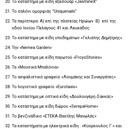
Το κατάστημα με είδη αξεσουάρ «JasmineX”
Το σαλόνι ομορφιάς “Uniquenails”
Τα περίπτερα: Α) επί της πλατείας Ηρώων Β) επί της
οδού Ιονίου Πελάγους 41 και Λευκάδος
Το κατάστημα με είδη υποδημάτων «Γκλιάτης Δημήτρης»
Την «Nemea Garden»
Το κατάστημα με είδη παγωτού «FroyoStories»
Τα «Μουσικά Μπαλόνια»
Το ασφαλιστικό γραφείο «Λουμάκης και Συνεργάτες»
Το λογιστικό γραφείο «Eurotaxis»
Το κατάστημα με οπτικά είδη «Δουλουγέρη-Σακκάς»
Το κατάστημα με είδη δώρου «SerepaHome»
Το βενζινάδικο «ΕΤΕΚΑ-Βασίλης Μανωλάς»
Τα καταστήματα με ηλεκτρικά είδη : «Κούρκουλος Γ.» και