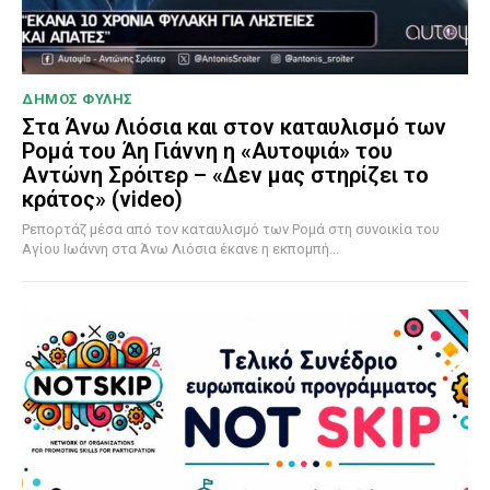
ΔΗΜΟΣ ΦΥΛΗΣ
Στα Άνω Λιόσια και στον καταυλισμό των
Ρομά του Άη Γιάννη η «Αυτοψιά» του
Αντώνη Σρόιτερ – «Δεν μας στηρίζει το
κράτος» (video)
Ρεπορτάζ μέσα από τον καταυλισμό των Ρομά στη συνοικία του
Αγίου Ιωάννη στα Άνω Λιόσια έκανε η εκπομπή...