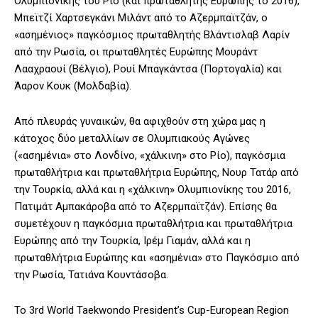
Ολυμπιονίκης του Ρίο (και πρωταθλητής Ευρώπης το 2016),
Μπεϊτζί Χαρτσεγκάνι Μιλάντ από το Αζερμπαϊτζάν, ο
«ασημένιος» παγκόσμιος πρωταθλητής Βλάντισλαβ Λαρίν
από την Ρωσία, οι πρωταθλητές Ευρώπης Μουράντ
Λααχραουί (Βέλγιο), Ρουί Μπαγκάντσα (Πορτογαλία) και
Άαρον Κουκ (Μολδαβία).
Από πλευράς γυναικών, θα αφιχθούν στη χώρα μας η
κάτοχος δύο μεταλλίων σε Ολυμπιακούς Αγώνες
(«ασημένια» στο Λονδίνο, «χάλκινη» στο Ρίο), παγκόσμια
πρωταθλήτρια και πρωταθλήτρια Ευρώπης, Νουρ Τατάρ από
την Τουρκία, αλλά και η «χάλκινη» Ολυμπιονίκης του 2016,
Πατιμάτ Αμπακάροβα από το Αζερμπαϊτζάν). Επίσης θα
συμετέχουν η παγκόσμια πρωταθλήτρια και πρωταθλήτρια
Ευρώπης από την Τουρκία, Ιρέμ Γιαμάν, αλλά και η
πρωταθλήτρια Ευρώπης και «ασημένια» στο Παγκόσμιο από
την Ρωσία, Τατιάνα Κουντάσοβα.
Το 3rd World Taekwondo President’s Cup-European Region