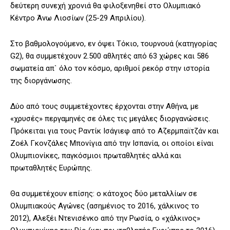
δεύτερη συνεχή χρονιά θα φιλοξενηθεί στο Ολυμπιακό
Κέντρο Άνω Λιοσίων (25-29 Απριλίου).
Στο βαθμολογούμενο, εν όψει Τόκιο, τουρνουά (κατηγορίας
G2), θα συμμετέχουν 2.500 αθλητές από 63 χώρες και 586
σωματεία απ` όλο τον κόσμο, αριθμοί ρεκόρ στην ιστορία
της διοργάνωσης.
Δύο από τους συμμετέχοντες έρχονται στην Αθήνα, με
«χρυσές» περγαμηνές σε όλες τις μεγάλες διοργανώσεις.
Πρόκειται για τους Ραντίκ Ισάγιεφ από το Αζερμπαϊτζάν και
Ζοέλ Γκονζάλες Μπονίγια από την Ισπανία, οι οποίοι είναι
Ολυμπιονίκες, παγκόσμιοι πρωταθλητές αλλά και
πρωταθλητές Ευρώπης.
Θα συμμετέχουν επίσης: ο κάτοχος δύο μεταλλίων σε
Ολυμπιακούς Αγώνες (ασημένιος το 2016, χάλκινος το
2012), Αλεξέι Ντενισένκο από την Ρωσία, ο «χάλκινος»