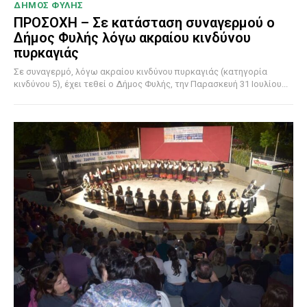
ΔΗΜΟΣ ΦΥΛΗΣ
ΠΡΟΣΟΧΗ – Σε κατάσταση συναγερμού ο
Δήμος Φυλής λόγω ακραίου κινδύνου
πυρκαγιάς
Σε συναγερμό, λόγω ακραίου κινδύνου πυρκαγιάς (κατηγορία
κινδύνου 5), έχει τεθεί ο Δήμος Φυλής, την Παρασκευή 31 Ιουλίου...