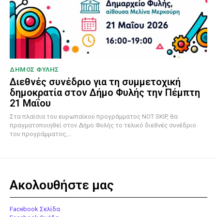
ΔΗΜΟΣ ΦΥΛΗΣ
Διεθνές συνέδριο για τη συμμετοχική
δημοκρατία στον Δήμο Φυλής την Πέμπτη
21 Μαΐου
Στα πλαίσια του ευρωπαϊκού προγράμματος NOT SKIP, θα
πραγματοποιηθεί στον Δήμο Φυλής το τελικό διεθνές συνέδριο
του προγράμματος,...
Ακολουθήστε μας
Facebook Σελίδα