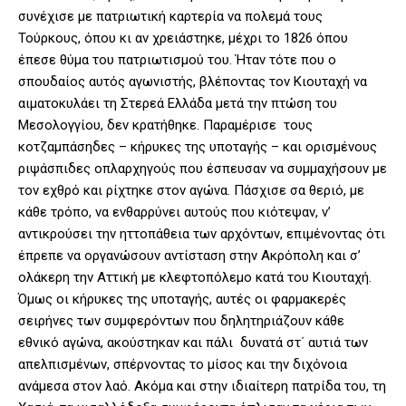
συνέχισε με πατριωτική καρτερία να πολεμά τους
Τούρκους, όπου κι αν χρειάστηκε, μέχρι το 1826 όπου
έπεσε θύμα του πατριωτισμού του. Ήταν τότε που ο
σπουδαίος αυτός αγωνιστής, βλέποντας τον Κιουταχή να
αιματοκυλάει τη Στερεά Ελλάδα μετά την πτώση του
Μεσολογγίου, δεν κρατήθηκε. Παραμέρισε τους
κοτζαμπάσηδες – κήρυκες της υποταγής – και ορισμένους
ριψάσπιδες οπλαρχηγούς που έσπευσαν να συμμαχήσουν με
τον εχθρό και ρίχτηκε στον αγώνα. Πάσχισε σα θεριό, με
κάθε τρόπο, να ενθαρρύνει αυτούς που κιότεψαν, ν’
αντικρούσει την ηττοπάθεια των αρχόντων, επιμένοντας ότι
έπρεπε να οργανώσουν αντίσταση στην Ακρόπολη και σ’
ολάκερη την Αττική με κλεφτοπόλεμο κατά του Κιουταχή.
Όμως οι κήρυκες της υποταγής, αυτές οι φαρμακερές
σειρήνες των συμφερόντων που δηλητηριάζουν κάθε
εθνικό αγώνα, ακούστηκαν και πάλι δυνατά στ΄ αυτιά των
απελπισμένων, σπέρνοντας το μίσος και την διχόνοια
ανάμεσα στον λαό. Ακόμα και στην ιδιαίτερη πατρίδα του, τη