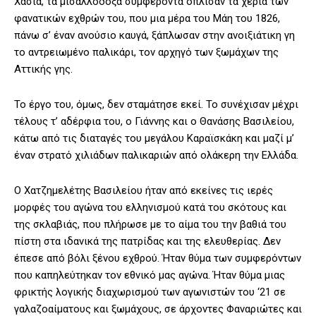
Χασιά, τα μισαλλόδοξα συμφέροντα όπλισαν τα χέρια των
φανατικών εχθρών του, που μια μέρα του Μάη του 1826,
πάνω σ’ έναν ανούσιο καυγά, ξάπλωσαν στην ανοιξιάτικη γη
το αντρειωμένο παλικάρι, τον αρχηγό των ξωμάχων της
Αττικής γης.
Το έργο του, όμως, δεν σταμάτησε εκεί. Το συνέχισαν μέχρι
τέλους τ’ αδέρφια του, ο Γιάννης και ο Θανάσης Βασιλείου,
κάτω από τις διαταγές του μεγάλου Καραϊσκάκη και μαζί μ’
έναν στρατό χιλιάδων παλικαριών από ολάκερη την Ελλάδα.
Ο Χατζημελέτης Βασιλείου ήταν από εκείνες τις ιερές
μορφές του αγώνα του ελληνισμού κατά του σκότους και
της σκλαβιάς, που πλήρωσε με το αίμα του την βαθιά του
πίστη στα ιδανικά της πατρίδας και της ελευθερίας. Δεν
έπεσε από βόλι ξένου εχθρού. Ήταν θύμα των συμφερόντων
που καπηλεύτηκαν τον εθνικό μας αγώνα. Ήταν θύμα μιας
φρικτής λογικής διαχωρισμού των αγωνιστών του ‘21 σε
γαλαζοαίματους και ξωμάχους, σε άρχοντες Φαναριώτες και