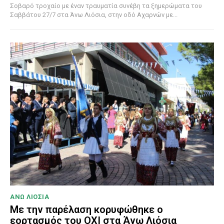
Σοβαρό τροχαίο με έναν τραυματία συνέβη τα ξημερώματα του
Σαββάτου 27/7 στα Άνω Λιόσια, στην οδό Αχαρνών με...
ΑΝΩ ΛΙΟΣΙΑ
Με την παρέλαση κορυφώθηκε ο
εορτασμός του ΟΧΙ στα Άνω Λιόσια