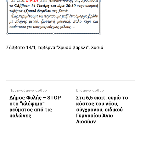
Σάββατο 14/1, ταβέρνα “Χρυσό βαρέλι”, Χασιά
Προηγούμενο άρθρο
Επόμενο άρθρο
Δήμος Φυλής – STOP
Στα 6,5 εκατ. ευρώ το
στο “κλέψιμο”
κόστος του νέου,
ρεύματος από τις
σύγχρονου, ειδικού
κολώνες
Γυμνασίου Άνω
Λιοσίων