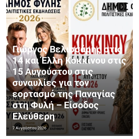
Γιώργος Βελισσάρης στις
14 και Έλλη Κοκκίνου στις
15 Αυγούστου στις
συναυλίες για τον
εορτασμό της Παναγίας
στη Φυλή – Είσοδος
Ελεύθερη
7 Αυγούστου 2026