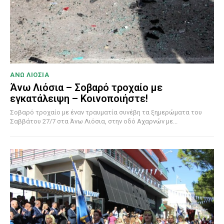
ΑΝΩ ΛΙΟΣΙΑ
Άνω Λιόσια – Σοβαρό τροχαίο με
εγκατάλειψη – Κοινοποιήστε!
Σοβαρό τροχαίο με έναν τραυματία συνέβη τα ξημερώματα του
Σαββάτου 27/7 στα Άνω Λιόσια, στην οδό Αχαρνών με...