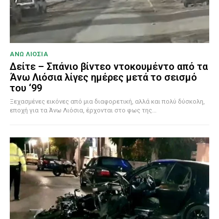
ΑΝΩ ΛΙΟΣΙΑ
Δείτε – Σπάνιο βίντεο ντοκουμέντο από τα
Άνω Λιόσια λίγες ημέρες μετά το σεισμό
του ‘99
Ξεχασμένες εικόνες από μια διαφορετική, αλλά και πολύ δύσκολη,
εποχή για τα Άνω Λιόσια, έρχονται στο φως της...