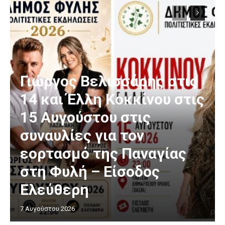
Γιώργος Βελισσάρης στις
14 και Έλλη Κοκκίνου στις
15 Αυγούστου στις
συναυλίες για τον
εορτασμό της Παναγίας
στη Φυλή – Είσοδος
Ελεύθερη
7 Αυγούστου 2026