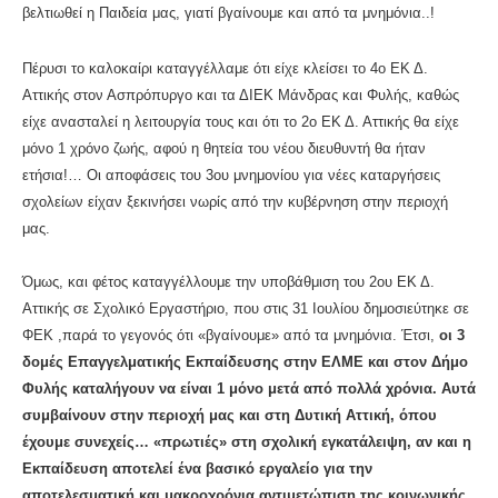
βελτιωθεί η Παιδεία μας, γιατί βγαίνουμε και από τα μνημόνια..!
Πέρυσι το καλοκαίρι καταγγέλλαμε ότι είχε κλείσει το 4ο ΕΚ Δ.
Αττικής στον Ασπρόπυργο και τα ΔΙΕΚ Μάνδρας και Φυλής, καθώς
είχε ανασταλεί η λειτουργία τους και ότι το 2ο ΕΚ Δ. Αττικής θα είχε
μόνο 1 χρόνο ζωής, αφού η θητεία του νέου διευθυντή θα ήταν
ετήσια!… Οι αποφάσεις του 3ου μνημονίου για νέες καταργήσεις
σχολείων είχαν ξεκινήσει νωρίς από την κυβέρνηση στην περιοχή
μας.
Όμως, και φέτος καταγγέλλουμε την υποβάθμιση του 2ου ΕΚ Δ.
Αττικής σε Σχολικό Εργαστήριο, που στις 31 Ιουλίου δημοσιεύτηκε σε
ΦΕΚ ,παρά το γεγονός ότι «βγαίνουμε» από τα μνημόνια. Έτσι,
οι 3
δομές Επαγγελματικής Εκπαίδευσης στην ΕΛΜΕ και στον Δήμο
Φυλής καταλήγουν να είναι 1 μόνο μετά από πολλά χρόνια. Αυτά
συμβαίνουν στην περιοχή μας και στη Δυτική Αττική, όπου
έχουμε συνεχείς… «πρωτιές» στη σχολική εγκατάλειψη, αν και η
Εκπαίδευση αποτελεί ένα βασικό εργαλείο για την
αποτελεσματική και μακροχρόνια αντιμετώπιση της κοινωνικής