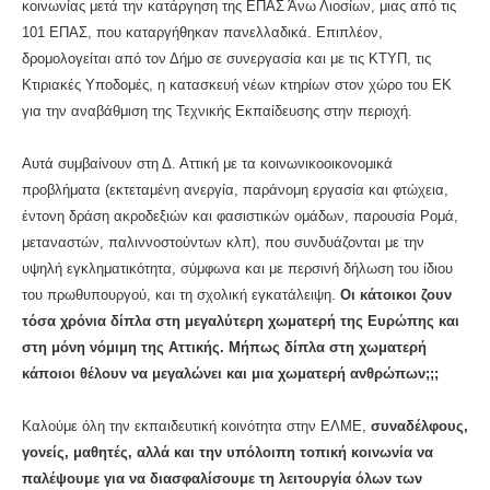
κοινωνίας μετά την κατάργηση της ΕΠΑΣ Άνω Λιοσίων, μιας από τις
101 ΕΠΑΣ, που καταργήθηκαν πανελλαδικά. Επιπλέον,
δρομολογείται από τον Δήμο σε συνεργασία και με τις ΚΤΥΠ, τις
Κτιριακές Υποδομές, η κατασκευή νέων κτηρίων στον χώρο του ΕΚ
για την αναβάθμιση της Τεχνικής Εκπαίδευσης στην περιοχή.
Αυτά συμβαίνουν στη Δ. Αττική με τα κοινωνικοοικονομικά
προβλήματα (εκτεταμένη ανεργία, παράνομη εργασία και φτώχεια,
έντονη δράση ακροδεξιών και φασιστικών ομάδων, παρουσία Ρομά,
μεταναστών, παλιννοστούντων κλπ), που συνδυάζονται με την
υψηλή εγκληματικότητα, σύμφωνα και με περσινή δήλωση του ίδιου
του πρωθυπουργού, και τη σχολική εγκατάλειψη.
Οι κάτοικοι ζουν
τόσα χρόνια δίπλα στη μεγαλύτερη χωματερή της Ευρώπης και
στη μόνη νόμιμη της Αττικής. Μήπως δίπλα στη χωματερή
κάποιοι θέλουν να μεγαλώνει και μια χωματερή ανθρώπων;;;
Καλούμε όλη την εκπαιδευτική κοινότητα στην ΕΛΜΕ,
συναδέλφους,
γονείς, μαθητές, αλλά και την υπόλοιπη τοπική κοινωνία να
παλέψουμε για να διασφαλίσουμε τη λειτουργία όλων των