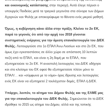
και οικονομικής κατάστασης
στην περιοχή. Αυτά έλεγε πέρυσι ο
υπουργός Παιδείας μετά τα τραγικά γεγονότα στα σύνορα των Δήμων
Αχαρνών και Φυλής με αποκορύφωμα το θάνατο ενός μικρού μαθητή.
Όμως, η κυβέρνηση κάνει άλλα στην πράξη. Κλείνει το 2ο ΕΚ,
παρά το γεγονός ότι από την αρχή του 2018 γίνονται
συστηματικές ενέργειες για την άμεση επαναλειτουργία του ΔΙΕΚ
Φυλής.
Λειτουργούσε στο 1ο ΕΠΑΛ Άνω Λιοσίων και στο 2ο ΕΚ, που
όμως έχει εγκαταστάσεις σε άλλο χώρο σε απόσταση 10 λεπτών
πεζή από το ΕΠΑΛ, και είναι η 2η δομή με το ΕΠΑΛ, που
εξυπηρετούσε το 2ο ΕΚ. Η αναστολή λειτουργίας του ΔΙΕΚ οδήγησε
και στο κλείσιμο του ΕΚ αφού θα εξυπηρετούσε πλέον μόνο το
ΕΠΑΛ!… και «σύμφωνα με το νόμο» όρος ίδρυσης και λειτουργίας
ενός ΕΚ είναι να εξυπηρετεί 2 τουλάχιστον δομές, ΕΠΑΛ ή ΔΙΕΚ.
Υπάρχει, λοιπόν, το αίτημα του Δήμου Φυλής και της ΕΛΜΕ μας
για την επαναλειτουργία του ΔΙΕΚ Φυλής.
Σημειώνεται ότι το ΔΙΕΚ
ιδρύθηκε το 2015 ως αίτημα του Δήμου, αλλά και της τοπικής