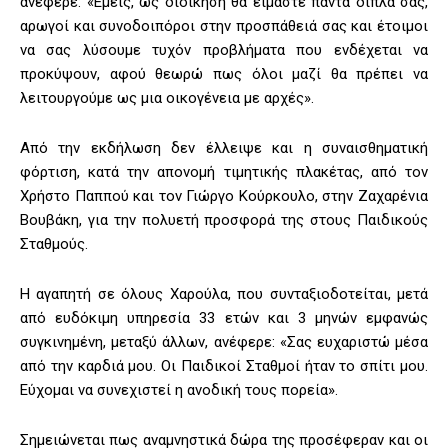
ανέφερε: «Εμείς, ως διοίκηση θα είμαστε πάντα δίπλα σας,
αρωγοί και συνοδοιπόροι στην προσπάθειά σας και έτοιμοι
να σας λύσουμε τυχόν προβλήματα που ενδέχεται να
προκύψουν, αφού θεωρώ πως όλοι μαζί θα πρέπει να
λειτουργούμε ως μια οικογένεια με αρχές».
Από την εκδήλωση δεν έλλειψε και η συναισθηματική
φόρτιση, κατά την απονομή τιμητικής πλακέτας, από τον
Χρήστο Παππού και τον Γιώργο Κούρκουλο, στην Ζαχαρένια
Βουβάκη, για την πολυετή προσφορά της στους Παιδικούς
Σταθμούς.
Η αγαπητή σε όλους Χαρούλα, που συνταξιοδοτείται, μετά
από ευδόκιμη υπηρεσία 33 ετών και 3 μηνών εμφανώς
συγκινημένη, μεταξύ άλλων, ανέφερε: «Σας ευχαριστώ μέσα
από την καρδιά μου. Οι Παιδικοί Σταθμοί ήταν το σπίτι μου.
Εύχομαι να συνεχιστεί η ανοδική τους πορεία».
Σημειώνεται πως αναμνηστικά δώρα της προσέφεραν και οι