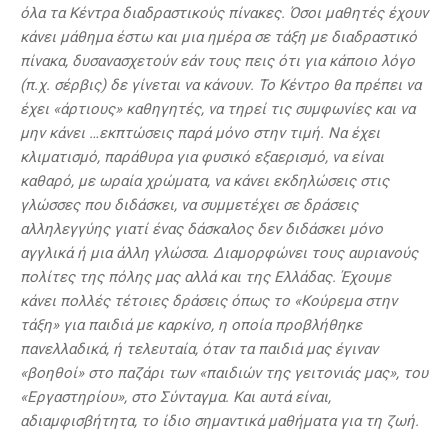
όλα τα Κέντρα διαδραστικούς πίνακες. Όσοι μαθητές έχουν
κάνει μάθημα έστω και μια ημέρα σε τάξη με διαδραστικό
πίνακα, δυσανασχετούν εάν τους πεις ότι για κάποιο λόγο
(π.χ. σέρβις) δε γίνεται να κάνουν. Το Κέντρο θα πρέπει να
έχει «άρτιους» καθηγητές, να τηρεί τις συμφωνίες και να
μην κάνει …εκπτώσεις παρά μόνο στην τιμή. Να έχει
κλιματισμό, παράθυρα για φυσικό εξαερισμό, να είναι
καθαρό, με ωραία χρώματα, να κάνει εκδηλώσεις στις
γλώσσες που διδάσκει, να συμμετέχει σε δράσεις
αλληλεγγύης γιατί ένας δάσκαλος δεν διδάσκει μόνο
αγγλικά ή μια άλλη γλώσσα. Διαμορφώνει τους αυριανούς
πολίτες της πόλης μας αλλά και της Ελλάδας. Έχουμε
κάνει πολλές τέτοιες δράσεις όπως το «Κούρεμα στην
τάξη» για παιδιά με καρκίνο, η οποία προβλήθηκε
πανελλαδικά, ή τελευταία, όταν τα παιδιά μας έγιναν
«βοηθοί» στο παζάρι των «παιδιών της γειτονιάς μας», του
«Εργαστηρίου», στο Σύνταγμα. Και αυτά είναι,
αδιαμφισβήτητα, το ίδιο σημαντικά μαθήματα για τη ζωή.