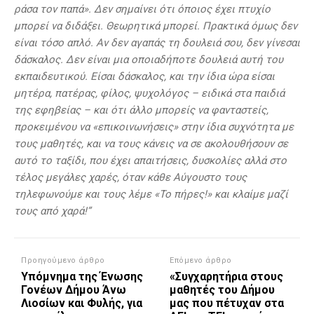
ράσα τον παπά». Δεν σημαίνει ότι όποιος έχει πτυχίο
μπορεί να διδάξει. Θεωρητικά μπορεί. Πρακτικά όμως δεν
είναι τόσο απλό. Αν δεν αγαπάς τη δουλειά σου, δεν γίνεσαι
δάσκαλος. Δεν είναι μια οποιαδήποτε δουλειά αυτή του
εκπαιδευτικού. Είσαι δάσκαλος, και την ίδια ώρα είσαι
μητέρα, πατέρας, φίλος, ψυχολόγος – ειδικά στα παιδιά
της εφηβείας – και ότι άλλο μπορείς να φανταστείς,
προκειμένου να «επικοινωνήσεις» στην ίδια συχνότητα με
τους μαθητές, και να τους κάνεις να σε ακολουθήσουν σε
αυτό το ταξίδι, που έχει απαιτήσεις, δυσκολίες αλλά στο
τέλος μεγάλες χαρές, όταν κάθε Αύγουστο τους
τηλεφωνούμε και τους λέμε «Το πήρες!» και κλαίμε μαζί
τους από χαρά!”
Προηγούμενο άρθρο
Επόμενο άρθρο
Υπόμνημα της Ένωσης
«Συγχαρητήρια στους
Γονέων Δήμου Άνω
μαθητές του Δήμου
Λιοσίων και Φυλής, για
μας που πέτυχαν στα