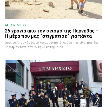
CITY STORIES
26 χρόνια από τον σεισμό της Πάρνηθας –
Η μέρα που μας “στιγμάτισε” για πάντα
Όσοι το ‘ζησαν δε θα το ξεχάσουν ποτέ. Ακόμα κι εκείνοι που δεν
βρέθηκαν τότε, την Τρίτη 7 Σεπτεμβρίου...