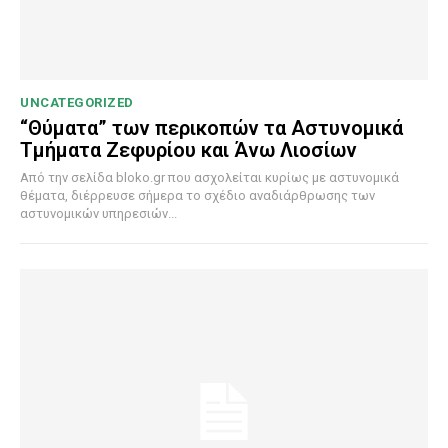
UNCATEGORIZED
“Θύματα” των περικοπών τα Αστυνομικά
Τμήματα Ζεφυρίου και Άνω Λιοσίων
Από την σελίδα bloko.gr που ασχολείται κυρίως με αστυνομικά
θέματα, διέρρευσε σήμερα το σχέδιο αναδιάρθρωσης των
αστυνομικών υπηρεσιών...