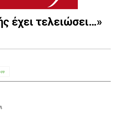
ς έχει τελειώσει…»
App
ή.