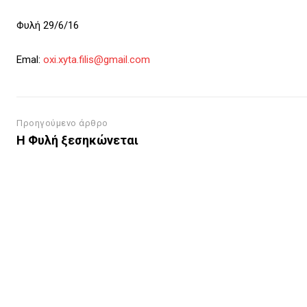
Φυλή 29/6/16
Emal:
oxi.xyta.filis@gmail.com
Προηγούμενο άρθρο
Η Φυλή ξεσηκώνεται