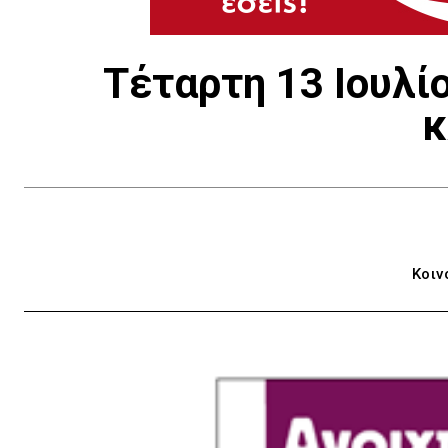
Τέταρτη 13 Ιουλί
κ
Κοιν