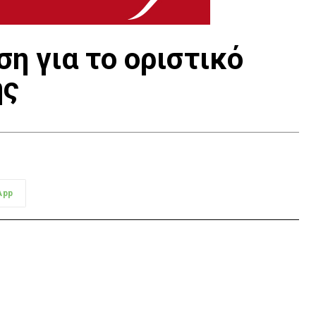
η για το οριστικό
ής
App