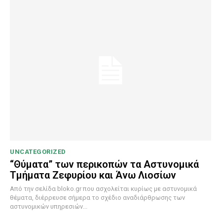
UNCATEGORIZED
“Θύματα” των περικοπών τα Αστυνομικά
Τμήματα Ζεφυρίου και Άνω Λιοσίων
Από την σελίδα bloko.gr που ασχολείται κυρίως με αστυνομικά
θέματα, διέρρευσε σήμερα το σχέδιο αναδιάρθρωσης των
αστυνομικών υπηρεσιών...