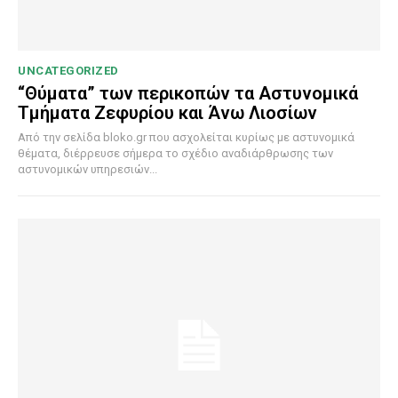
UNCATEGORIZED
“Θύματα” των περικοπών τα Αστυνομικά
Τμήματα Ζεφυρίου και Άνω Λιοσίων
Από την σελίδα bloko.gr που ασχολείται κυρίως με αστυνομικά
θέματα, διέρρευσε σήμερα το σχέδιο αναδιάρθρωσης των
αστυνομικών υπηρεσιών...