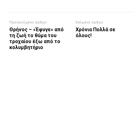
Προηγούμενο άρθρο
Επόμενο άρθρο
Θρήνος – «Έφυγε» από
Χρόνια Πολλά σε
τη ζωή το θύμα του
όλους!
τροχαίου έξω από το
κολυμβητήριο