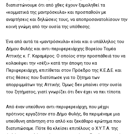
διαπιστώνουμε ότι από χθες έχουν ξαμοληθεί τα
«κομματικά της μαντρόσκυλα» και προσπαθούν με
αναρτήσεις και δηλώσεις τους, να αποπροσανατολίσουν την
κοινή γνώμη από την ουσία της υπόθεσης.
Ένα από αυτά τα «μαντρόσκυλα» είναι και ο υπάλληλος του
Δήμου Φυλής και αντι-περιφερειάρχης Βορείου Τομέα
Αττικής κ. Γ. Καραμέρος. Ο οποίος στην προσπάθειά του να
κολακέψει την «σέξι» κατά την άποψη του κα
Περιφερειάρχη, επιτίθεται στον Πρόεδρο της Κ.Ε.Δ.Ε. και
στις θέσεις που διατύπωσε για το ζήτημα των
απορριμμάτων της Αττικής. Όμως δεν μπαίνει στην ουσία
του ζητήματος, γιατί γνωρίζει ότι δεν έχει να πει τίποτα.
Από έναν υπεύθυνο αντι-περιφερειάρχη, που μέχρι
πρότινος εργαζόταν στο Δήμο Φυλής, θα περιμέναμε μια
υπεύθυνη απάντηση στο απλό και ξεκάθαρο ερώτημα που
διατυπώσαμε. Πότε θα κλείσει επιτέλους ο Χ.Υ.Τ.Α. της