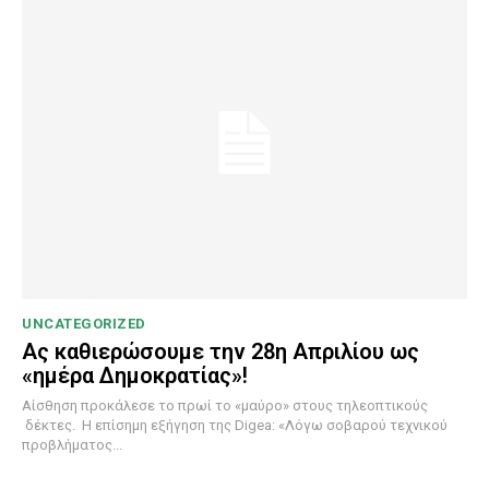
UNCATEGORIZED
Ας καθιερώσουμε την 28η Απριλίου ως
«ημέρα Δημοκρατίας»!
Αίσθηση προκάλεσε το πρωί το «μαύρο» στους τηλεοπτικούς
δέκτες. Η επίσημη εξήγηση της Digea: «Λόγω σοβαρού τεχνικού
προβλήματος...