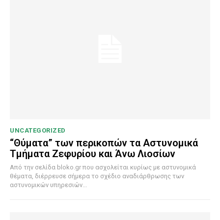
UNCATEGORIZED
“Θύματα” των περικοπών τα Αστυνομικά
Τμήματα Ζεφυρίου και Άνω Λιοσίων
Από την σελίδα bloko.gr που ασχολείται κυρίως με αστυνομικά
θέματα, διέρρευσε σήμερα το σχέδιο αναδιάρθρωσης των
αστυνομικών υπηρεσιών...