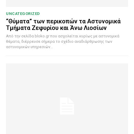
UNCATEGORIZED
“Θύματα” των περικοπών τα Αστυνομικά
Τμήματα Ζεφυρίου και Άνω Λιοσίων
Από την σελίδα bloko.gr που ασχολείται κυρίως με αστυνομικά
θέματα, διέρρευσε σήμερα το σχέδιο αναδιάρθρωσης των
αστυνομικών υπηρεσιών...