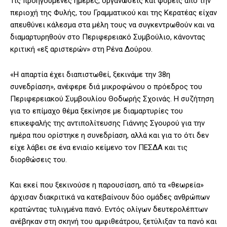
Τις προηγούμενες ημέρες, οργανώσεις και φορείς από την
περιοχή της Φυλής, του Γραμματικού και της Κερατέας είχαν
απευθύνει κάλεσμα στα μέλη τους να συγκεντρωθούν και να
διαμαρτυρηθούν στο Περιφερειακό Συμβούλιο, κάνοντας
κριτική «εξ αριστερών» στη Ρένα Δούρου.
«Η απαρτία έχει διαπιστωθεί, ξεκινάμε την 38η
συνεδρίαση», ανέφερε διά μικροφώνου ο πρόεδρος του
Περιφερειακού Συμβουλίου Θοδωρής Σχοινάς. Η συζήτηση
για το επίμαχο θέμα ξεκίνησε με διαμαρτυρίες του
επικεφαλής της αντιπολίτευσης Γιάννης Σγουρού για την
ημέρα που ορίστηκε η συνεδρίαση, αλλά και για το ότι δεν
είχε λάβει σε ένα ενιαίο κείμενο τον ΠΕΣΔΑ και τις
διορθώσεις του.
Και εκεί που ξεκινούσε η παρουσίαση, από τα «θεωρεία»
άρχισαν διακριτικά να κατεβαίνουν δύο ομάδες ανθρώπων
κρατώντας τυλιγμένα πανό. Εντός ολίγων δευτερολέπτων
ανέβηκαν στη σκηνή του αμφιθεάτρου, ξετύλιξαν τα πανό και