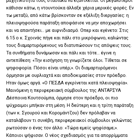
μαχητικότητά τους σταδιακά να εξαντλείται. Οι μεγαλύτεροι
κάθισαν κάτω, η ντουντούκα άλλαξε χέρια μερικές φορές. Εν
τω μεταξύ, από κάτω βρίσκονταν σε εξέλιξη διεργασίες: η
πλειοψηφούσα παράταξη αποφάσισε να μην αποχωρήσει
και να απαντήσει… με αιφνιδιασμό. Οπερ και εγένετο: Στις
6.15 ο κ. Σχοινάς πήγε και πάλι στο μικρόφωνο, καλώντας
τους διαμαρτυρόμενους να διατυπώσουν τις απόψεις τους.
Τα συνθήματα δυνάμωσαν και πάλι και τότε… έγινε η
αντεπίθεση: «Την εισήγηση τη γνωρίζετε όλοι. Τίθεται σε
ψηφοφορία. Πόσοι είναι υπέρ;». Οι διαμαρτυρόμενοι
όρμησαν με ουρλιαχτά και αποδοκιμασίες στον πρόεδρο.
Ηταν όμως αργά. «Ο ΠΕΣΔΑ εγκρίνεται κατά πλειοψηφία».
Μαινόμενη η περιφερειακή σύμβουλος της ΑΝΤΑΡΣΥΑ
Δέσποινα Κουτσούμπα, όρμησε στον πρόεδρο, οι πιο
ψύχραιμοι μπήκαν στη μέση. Η δεύτερη και η τρίτη παράταξη
(των κ. Σγουρού και Κορομάντζου) δεν πρόλαβαν να
καταλάβουν τι συνέβη, περιφερειακοί σύμβουλοι γελώντας
ρωτούσαν ο ένας τον άλλο: «Τώρα εμείς ψηφίσαμε;».
Κάποιοι ψήφισαν. Ο νέος σχεδιασμός για τα απορρίμματα