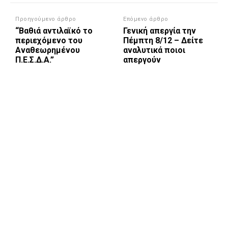
Προηγούμενο άρθρο
Επόμενο άρθρο
“Βαθιά αντιλαϊκό το
Γενική απεργία την
περιεχόμενο του
Πέμπτη 8/12 – Δείτε
Αναθεωρημένου
αναλυτικά ποιοι
Π.Ε.Σ.Δ.Α.”
απεργούν