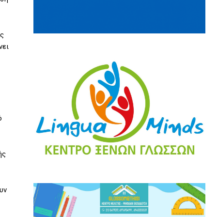
ές
νει
ό
ής
υν