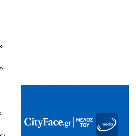
το
υν
ς
νση