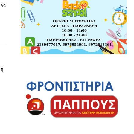
 να
κή