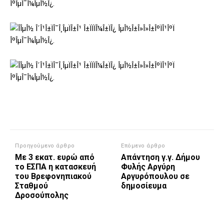
Προηγούμενο άρθρο
Επόμενο άρθρο
Με 3 εκατ. ευρώ από
Απάντηση γ.γ. Δήμου
το ΕΣΠΑ η κατασκευή
Φυλής Αργύρη
του Βρεφονηπιακού
Αργυρόπουλου σε
Σταθμού
δημοσίευμα
Δροσούπολης