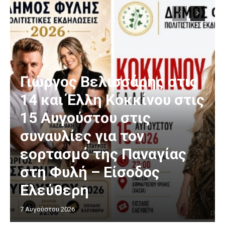
Γιώργος Βελισσάρης στις
14 και Έλλη Κοκκίνου στις
15 Αυγούστου στις
συναυλίες για τον
εορτασμό της Παναγίας
στη Φυλή – Είσοδος
Ελεύθερη
7 Αυγούστου 2026