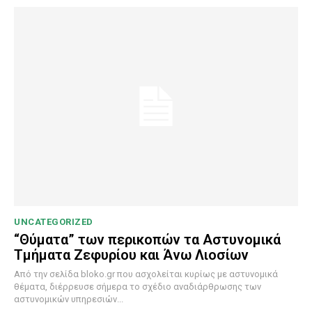
UNCATEGORIZED
“Θύματα” των περικοπών τα Αστυνομικά
Τμήματα Ζεφυρίου και Άνω Λιοσίων
Από την σελίδα bloko.gr που ασχολείται κυρίως με αστυνομικά
θέματα, διέρρευσε σήμερα το σχέδιο αναδιάρθρωσης των
αστυνομικών υπηρεσιών...