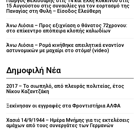
Γιώργος Βελισσάρης στις 14 και Έλλη Κοκκίνου στις
15 Αυγούστου στις συναυλίες για τον εορτασμό της
Παναγίας στη Φυλή – Είσοδος Ελεύθερη
Άνω Λιόσια – Προς εξιχνίαση ο θάνατος 72χρονου:
στο επίκεντρο απόπειρα κλοπής καλωδίων
Άνω Λιόσια – Ρομά κινήθηκε απειλητικά εναντίον
αστυνομικών με μαχαίρι στο στόμα! (video)
Δημοφιλή Νέα
2017 – Το σιωπηλό, από πλευράς πολιτείας, έτος
Νίκου Καζαντζάκη
Ξεκίνησαν οι εγγραφές στα Φροντιστήρια ΑΛΦΑ
Χασιά 14/9/1944 – Ημέρα Μνήμης για τις εκτελέσεις
αμάχων από τους συνεργάτες των Γερμανών