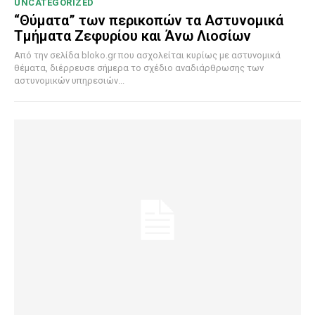
UNCATEGORIZED
“Θύματα” των περικοπών τα Αστυνομικά
Τμήματα Ζεφυρίου και Άνω Λιοσίων
Από την σελίδα bloko.gr που ασχολείται κυρίως με αστυνομικά
θέματα, διέρρευσε σήμερα το σχέδιο αναδιάρθρωσης των
αστυνομικών υπηρεσιών...