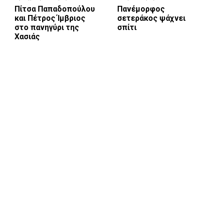
Πίτσα Παπαδοπούλου
Πανέμορφος
και Πέτρος Ίμβριος
σετεράκος ψάχνει
στο πανηγύρι της
σπίτι
Χασιάς