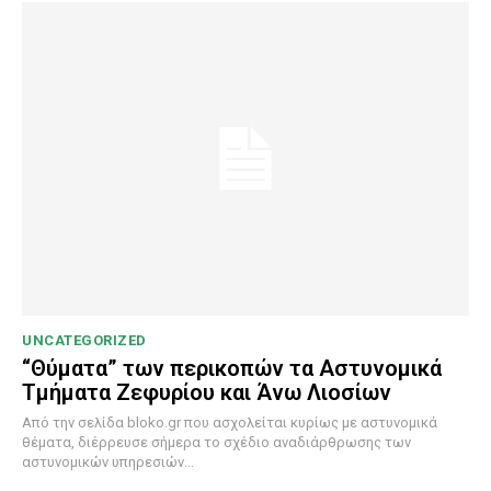
UNCATEGORIZED
“Θύματα” των περικοπών τα Αστυνομικά
Τμήματα Ζεφυρίου και Άνω Λιοσίων
Από την σελίδα bloko.gr που ασχολείται κυρίως με αστυνομικά
θέματα, διέρρευσε σήμερα το σχέδιο αναδιάρθρωσης των
αστυνομικών υπηρεσιών...