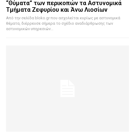
“Θύματα” των περικοπών τα Αστυνομικά
Τμήματα Ζεφυρίου και Άνω Λιοσίων
Από την σελίδα bloko.gr που ασχολείται κυρίως με αστυνομικά
θέματα, διέρρευσε σήμερα το σχέδιο αναδιάρθρωσης των
αστυνομικών υπηρεσιών...