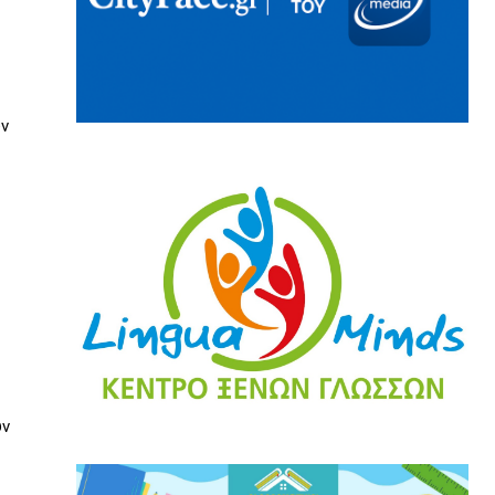
υν
υν