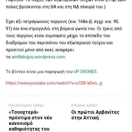
πύλες βρίσκονται στη BA και στη NΔ πλευρά του ).
Έχει έξι τετράγωνους πύργους (εικ. 168α-β, έγχρ. εικ. 90,
91) και ένα στρογγυλό, στη βόρεια γωνία του. Oι τρεις από
τους πύργους είναι συμπαγείς μέχρι το επίπεδο του
διαδρόμου του περιπάτου του εξωτερικού τοίχου και
προσιτοί μόνο από εκεί, αναφέρει
το
amillalogou.wordpress.com
.
Το βίντεο είναι μια παραγωγή του
UP DRONES
.
https://www.youtube.com/watch?v=u1DB-kDsn_g
Προηγούμενο άρθρο
Επόμενο άρθρο
«Τσουχτερά»
Οι πρώτοι Αρβανίτες
πρόστιμα στον νέο
στην Αττική
κανονισμό
καθαριότητας του