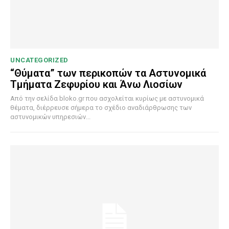
UNCATEGORIZED
“Θύματα” των περικοπών τα Αστυνομικά
Τμήματα Ζεφυρίου και Άνω Λιοσίων
Από την σελίδα bloko.gr που ασχολείται κυρίως με αστυνομικά
θέματα, διέρρευσε σήμερα το σχέδιο αναδιάρθρωσης των
αστυνομικών υπηρεσιών...