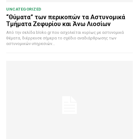
UNCATEGORIZED
“Θύματα” των περικοπών τα Αστυνομικά
Τμήματα Ζεφυρίου και Άνω Λιοσίων
Από την σελίδα bloko.gr που ασχολείται κυρίως με αστυνομικά
θέματα, διέρρευσε σήμερα το σχέδιο αναδιάρθρωσης των
αστυνομικών υπηρεσιών...