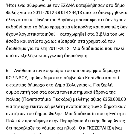
‘Ητοι ενώ σύμφωνα με τον ΕΣΔΝΑ καταβλήθησαν στο δήμο
Φυλής για το 2011-2012 €8.014.244,13 από το διενεργηθέντα
έλεγχο του κ. Πανάρετου Βαρδάνη προέκυψε ότι δεν έχουν
εκδοθεί από το δήμο γραμμάτια είσπραξης και συνεπώς δεν
έχουν λογιστικοποιηθεί – καταχωρηθεί στα βιβλία του ως
έσοδο και αντίστοιχα ως είσπραξη στα χρηματικά του
διαθέσιμα για τα έτη 2011-2012. Μια διαδικασία που τελεί
υπό εν εξελίξει εισαγγελική διερεύνηση.
6. Ανέθεσε στον κουμπάρο του και υποψήφιο δήμαρχο
ΚΟΡΙΝΘΟΥ, πρώην δημοτικό σύμβουλο Κορίνθου και επί
οκταετίας δήμαρχο στο Δήμο Σολυγείας κ. Γκεζερλή,
συμφοιτητή του στα κοινά πανεπιστημιακά έδρανα της
Ιταλίας (Πανεπιστήμιο Πεσκάρα) μελέτης αξίας €350.000,00
για την αρχιτεκτονική μελέτη ενοποίησης των 3 δημοτικών
ενοτήτων του δήμου Φυλής. Μια διαδικασία που η Ενότητα
Πολιτών προσέφυγε στην Περιφέρεια Αττικής θεωρώντας
ότι παραβίαζε το νόμιμο και ηθικό. Ο κ.ΓΚΕΖΕΡΛΗΣ είναι