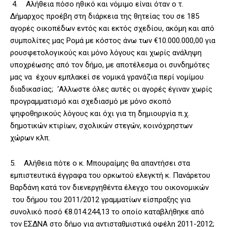
4. Αλήθεια πόσο ηθικό και νόμιμο είναι όταν ο τ.
Δήμαρχος προέβη στη διάρκεια της θητείας του σε 185
αγορές οικοπέδων εντός και εκτός σχεδίου, ακόμη και από
συμπολίτες μας Ρομά με κόστος άνω των €10.000.000,00 για
ρουσφετολογικούς και μόνο λόγους και χωρίς ανάληψη
υποχρέωσης από τον δήμο, με αποτέλεσμα οι συνδημότες
μας να έχουν εμπλακεί σε νομικά γρανάζια περί νομίμου
διαδικασίας; ‘Αλλωστε όλες αυτές οι αγορές έγιναν χωρίς
προγραμματισμό και σχεδιασμό με μόνο σκοπό
ψηφοθηρικούς λόγους και όχι για τη δημιουργία π.χ.
δημοτικών κτιρίων, σχολικών στεγών, κοινόχρηστων
χώρων κλπ.
5. Αλήθεια πότε ο κ. Μπουραίμης θα απαντήσει στα
εμπιστευτικά έγγραφα του ορκωτού ελεγκτή κ. Πανάρετου
Βαρδάνη κατά τον διενεργηθέντα έλεγχο του οικονομικών
του δήμου του 2011/2012 γραμματίων είσπραξης για
συνολικό ποσό €8.014.244,13 το οποίο καταβλήθηκε από
τον ΕΣΔΝΑ στο δήμο για αντισταθμιστικά οφέλη 2011-2012;