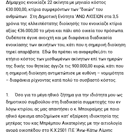
Δήμαρχος ενοικίαζε 22 ακίνητα με μηνιαίο κόστος
€30.000,00, κτίρια συμφερόντων των “δικών” του
ανθρώπων. Στη Δημοτική Ενότητα ‘ΑΝΩ ΛΙΟΣΙΩΝ στα 3,5
χρόνια της ελλειπέστατης διοίκησής του ενοικίαζε κτίρια
αξίας €36.000,00 το μήνα και πάλι από οικεία του πρόσωπα.
Ουδέποτε έγινε ανοιχτή και με διαφάνεια διαδικασία
ενοικίασης των ακινήτων του, κάτι που η σημερινή διοίκηση
τηρεί απαράβατα. Εδώ θα πρέπει να αναφερθεί,ότι το
ετήσιο κόστος των μισθωμένων ακίνητων επί των ημερών
της δικής του θητείας άγγιζε τις 900.000,00 ευρώ, κάτι που
η σημερινή διοίκηση αντιμετώπισε με ευθύνη – νομιμότητα
– διαφάνεια ρίχνοντας κατά πολύ το συσβαστό κόστος.
1. Όσο για το μέγα ηθικό ζήτημα για την ιδιότητα μου ως
δημοτικού συμβούλου στη διαδικασία συμμετοχής του εν
λόγω κτιρίου, ας μας απαντήσει ο κ. Μπουραίμης με ποιο
ηθικό έρεισμα αποζημίωσε κατ’ εξαίρεση ιδιοκτησία της
μητέρας του κας Μπρέμπου Αικατερίνης με την αιτιολογία
αγορά οικοπέδου στο Κ.Χ.2501 Π.Ε ‘Ανω-Κάτω Λίμνης