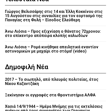
Γιώργος Βελισσάρης στις 14 και Έλλη Κοκκίνου στις
15 Αυγούστου στις συναυλίες για τον εορτασμό της
Παναγίας στη Φυλή – Είσοδος Ελεύθερη
Άνω Λιόσια – Προς εξιχνίαση ο θάνατος 72χρονου:
στο επίκεντρο απόπειρα κλοπής καλωδίων
Άνω Λιόσια – Ρομά κινήθηκε απειλητικά εναντίον
αστυνομικών με μαχαίρι στο στόμα! (video)
Δημοφιλή Νέα
2017 – Το σιωπηλό, από πλευράς πολιτείας, έτος
Νίκου Καζαντζάκη
Ξεκίνησαν οι εγγραφές στα Φροντιστήρια ΑΛΦΑ
Χασιά 14/9/1944 – Ημέρα Μνήμης για τις εκτελέσεις
αμάχων από τους συνεργάτες των Γερμανών