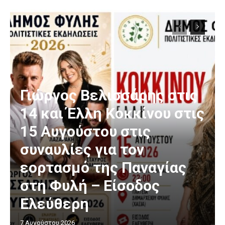
Γιώργος Βελισσάρης στις
14 και Έλλη Κοκκίνου στις
15 Αυγούστου στις
συναυλίες για τον
εορτασμό της Παναγίας
στη Φυλή – Είσοδος
Ελεύθερη
7 Αυγούστου 2026