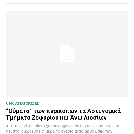
UNCATEGORIZED
“Θύματα” των περικοπών τα Αστυνομικά
Τμήματα Ζεφυρίου και Άνω Λιοσίων
Από την σελίδα bloko.gr που ασχολείται κυρίως με αστυνομικά
θέματα, διέρρευσε σήμερα το σχέδιο αναδιάρθρωσης των