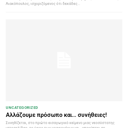
Λιακόπουλος, ισχυριζόμενος ότι δεκάδες...
UNCATEGORIZED
Αλλάζουμε πρόσωπο και… συνήθειες!
Συνηθίζεται, στο πρώτο εισαγωγικό κείμενο μιας νεοσύστατης
ιστοσελίδας, το ύφος των γραφομένων να… υποκύπτει σε