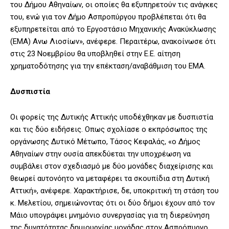
του Δήμου Αθηναίων, οι οποίες θα εξυπηρετούν τις ανάγκες
του, ενώ για τον Δήμο Ασπροπύργου προβλέπεται ότι θα
εξυπηρετείται από το Εργοστάσιο Μηχανικής Ανακύκλωσης
(ΕΜΑ) Ανω Λιοσίων», ανέφερε. Περαιτέρω, ανακοίνωσε ότι
στις 23 Νοεμβρίου θα υποβληθεί στην Ε.Ε. αίτηση
χρηματοδότησης για την επέκταση/αναβάθμιση του ΕΜΑ.
Δυσπιστία
Οι φορείς της Δυτικής Αττικής υποδέχθηκαν με δυσπιστία
και τις δύο ειδήσεις. Οπως σχολίασε ο εκπρόσωπος της
οργάνωσης Δυτικό Μέτωπο, Τάσος Κεφαλάς, «ο Δήμος
Αθηναίων στην ουσία απεκδύεται την υποχρέωση να
συμβάλει στον σχεδιασμό με δύο μονάδες διαχείρισης και
θεωρεί αυτονόητο να μεταφέρει τα σκουπίδια στη Δυτική
Αττική», ανέφερε. Χαρακτήρισε, δε, υποκριτική τη στάση του
κ. Μελετίου, σημειώνοντας ότι οι δύο δήμοι έχουν από τον
Μάιο υπογράψει μνημόνιο συνεργασίας για τη διερεύνηση
της δυνατότητας δημιουργίας μονάδας στον Ασπρόπυργο.