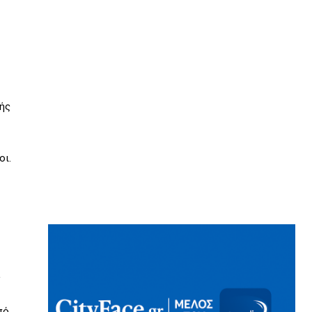
κής
οι.
ς
πό