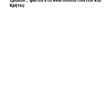
Έβαλαν… φωτιά στα Άνω Λιόσια Πόντιοι και
Κρήτες