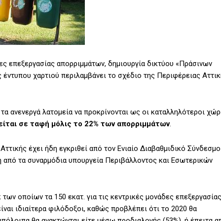
ες επεξεργασίας απορριμμάτων, δημιουργία δικτύου «Πράσινων
 έντυπου χαρτιού περιλαμβάνει το σχέδιο της Περιφέρειας Αττι
 τα ανενεργά λατομεία να προκρίνονται ως οι καταλληλότεροι χώρ
γείται σε ταφή μόλις το 22% των απορριμμάτων
.
ττικής έχει ήδη εγκριθεί από τον Ενιαίο Διαβαθμιδικό Σύνδεσμο
η από τα συναρμόδια υπουργεία Περιβάλλοντος και Εσωτερικών
 των οποίων τα 150 εκατ. για τις κεντρικές μονάδες επεξεργασία
ίναι ιδιαίτερα φιλόδοξοι, καθώς προβλέπει ότι το 2020 θα
υπόλοιπα θα ανακτώνται είτε μέσω προδιαλογής (53%), ή έπειτα α