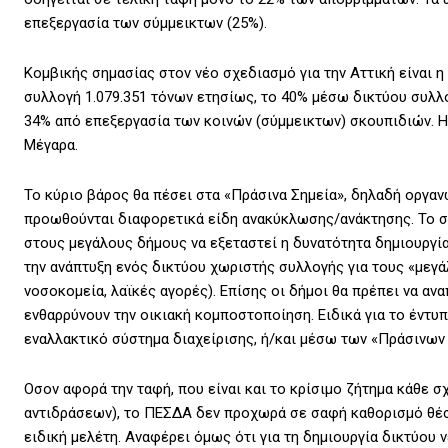
επεξεργασία των σύμμεικτων (25%).
Κομβικής σημασίας στον νέο σχεδιασμό για την Αττική είναι 
συλλογή 1.079.351 τόνων ετησίως, το 40% μέσω δικτύου συλλ
34% από επεξεργασία των κοινών (σύμμεικτων) σκουπιδιών. Η 
Μέγαρα.
Το κύριο βάρος θα πέσει στα «Πράσινα Σημεία», δηλαδή οργα
προωθούνται διαφορετικά είδη ανακύκλωσης/ανάκτησης. Το σ
στους μεγάλους δήμους να εξεταστεί η δυνατότητα δημιουργί
την ανάπτυξη ενός δικτύου χωριστής συλλογής για τους «μεγ
νοσοκομεία, λαϊκές αγορές). Επίσης οι δήμοι θα πρέπει να αν
ενθαρρύνουν την οικιακή κομποστοποίηση. Ειδικά για το έντυπ
εναλλακτικό σύστημα διαχείρισης, ή/και μέσω των «Πράσινων
Οσον αφορά την ταφή, που είναι και το κρίσιμο ζήτημα κάθε 
αντιδράσεων), το ΠΕΣΔΑ δεν προχωρά σε σαφή καθορισμό θέσ
ειδική μελέτη. Αναφέρει όμως ότι για τη δημιουργία δικτύου