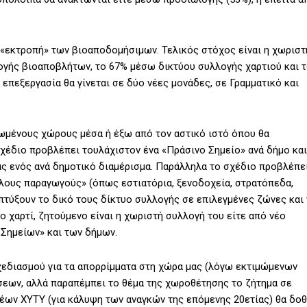
η «εκτροπή» των βιοαποδομήσιμων. Τελικός στόχος είναι η χωριστ
ογής βιοαποβλήτων, το 67% μέσω δικτύου συλλογής χαρτιού και 
επεξεργασία θα γίνεται σε δύο νέες μονάδες, σε Γραμματικό και
νωμένους χώρους μέσα ή έξω από τον αστικό ιστό όπου θα
χέδιο προβλέπει τουλάχιστον ένα «Πράσινο Σημείο» ανά δήμο και
ας ενός ανά δημοτικό διαμέρισμα. Παράλληλα το σχέδιο προβλέπε
άλους παραγωγούς» (όπως εστιατόρια, ξενοδοχεία, στρατόπεδα,
απτύξουν το δικό τους δίκτυο συλλογής σε επιλεγμένες ζώνες και 
ο χαρτί, ζητούμενο είναι η χωριστή συλλογή του είτε από νέο
 Σημείων» και των δήμων.
σχεδιασμού για τα απορρίμματα στη χώρα μας (λόγω εκτιμώμενων
εων, αλλά παραπέμπει το θέμα της χωροθέτησης το ζήτημα σε
 νέων ΧΥΤΥ (για κάλυψη των αναγκών της επόμενης 20ετίας) θα δοθ