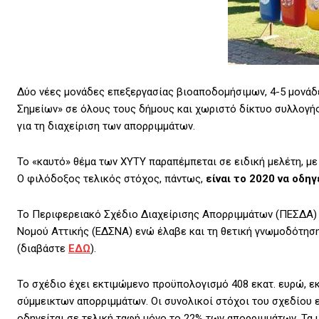
Δύο νέες μονάδες επεξεργασίας βιοαποδομήσιμων, 4-5 μονάδ
Σημείων» σε όλους τους δήμους και χωριστό δίκτυο συλλογής
για τη διαχείριση των απορριμμάτων.
Το «καυτό» θέμα των ΧΥΤΥ παραπέμπεται σε ειδική μελέτη, με
Ο φιλόδοξος τελικός στόχος, πάντως,
είναι το 2020 να οδη
Το Περιφερειακό Σχέδιο Διαχείρισης Απορριμμάτων (ΠΕΣΔΑ) Α
Νομού Αττικής (ΕΔΣΝΑ) ενώ έλαβε και τη θετική γνωμοδότησ
(διαβάστε
ΕΔΩ
).
Το σχέδιο έχει εκτιμώμενο προϋπολογισμό 408 εκατ. ευρώ, εκ
σύμμεικτων απορριμμάτων. Οι συνολικοί στόχοι του σχεδίου ε
οδηγείται σε τελική ταφή μόνο το 22% των απορριμμάτων. Τα 