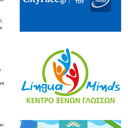
ή
το
ι
να
εί