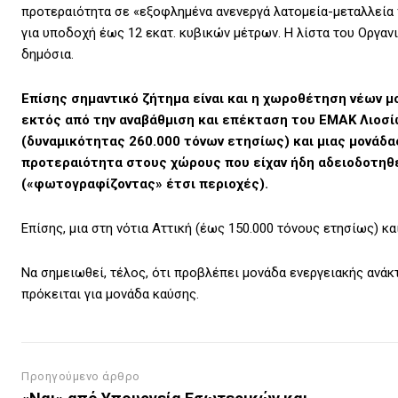
προτεραιότητα σε «εξοφλημένα ανενεργά λατομεία-μεταλλεία 
για υποδοχή έως 12 εκατ. κυβικών μέτρων. Η λίστα του Οργαν
δημόσια.
Επίσης σημαντικό ζήτημα είναι και η χωροθέτηση νέων 
εκτός από την αναβάθμιση και επέκταση του ΕΜΑΚ Λιοσίω
(δυναμικότητας 260.000 τόνων ετησίως) και μιας μονάδα
προτεραιότητα στους χώρους που είχαν ήδη αδειοδοτη
(«φωτογραφίζοντας» έτσι περιοχές).
Επίσης, μια στη νότια Αττική (έως 150.000 τόνους ετησίως) κα
Να σημειωθεί, τέλος, ότι προβλέπει μονάδα ενεργειακής ανάκτ
πρόκειται για μονάδα καύσης.
Προηγούμενο άρθρο