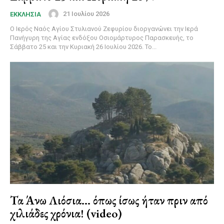
21 Ιουλίου 2026
ΕΚΚΛΗΣΙΑ
Ο Ιερός Ναός Αγίου Στυλιανού Ζεφυρίου διοργανώνει την Ιερά
Πανήγυρη της Αγίας ενδόξου Οσιομάρτυρος Παρασκευής, το
Σάββατο 25 και την Κυριακή 26 Ιουλίου 2026. Το...
Τα Άνω Λιόσια… όπως ίσως ήταν πριν από
χιλιάδες χρόνια! (video)