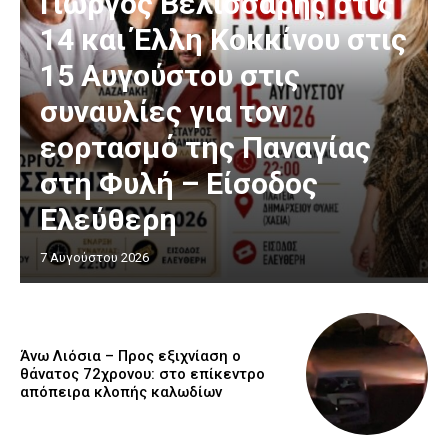
Γιώργος Βελισσάρης στις
14 και Έλλη Κοκκίνου στις
15 Αυγούστου στις
συναυλίες για τον
εορτασμό της Παναγίας
στη Φυλή – Είσοδος
Ελεύθερη
7 Αυγούστου 2026
Άνω Λιόσια – Προς εξιχνίαση ο
θάνατος 72χρονου: στο επίκεντρο
απόπειρα κλοπής καλωδίων