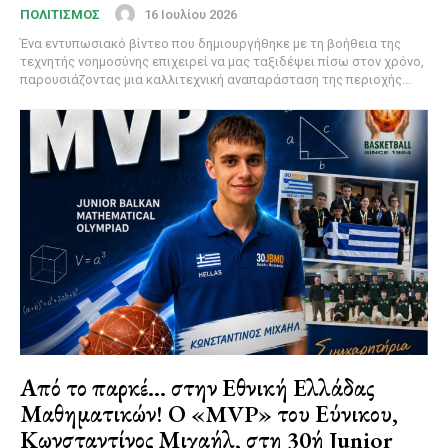
16 Ιουλίου 2026
ΠΟΛΙΤΙΣΜΟΣ
Ένα εντυπωσιακό βίντεο που δημιουργήθηκε με τη βοήθεια της
τεχνητής νοημοσύνης επιχειρεί να μας ταξιδέψει πίσω στον χρόνο,
παρουσιάζοντας μια καλλιτεχνική αναπαράσταση της περιοχής...
Από το παρκέ… στην Εθνική Ελλάδας
Μαθηματικών! Ο «MVP» του Εύνικου,
Κωνσταντίνος Μιχαήλ, στη 30ή Junior